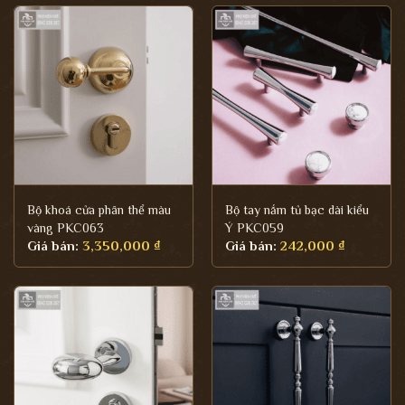
Bộ khoá cửa phân thể màu
Bộ tay nắm tủ bạc dài kiểu
vàng PKC063
Ý PKC059
Giá bán:
3,350,000
₫
Giá bán:
242,000
₫