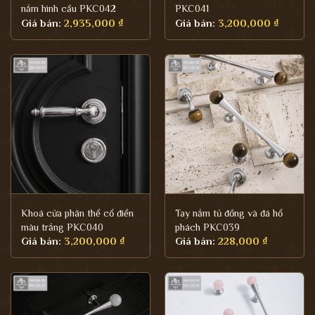
nắm hình cầu PKC042
PKC041
Giá bán:
2,935,000
₫
Giá bán:
3,200,000
₫
Khoá cửa phân thể cổ điển
Tay nắm tủ đồng và đá hổ
màu trắng PKC040
phách PKC039
Giá bán:
3,200,000
₫
Giá bán:
228,000
₫