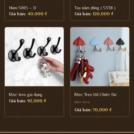
Núm 5065 – D
Tay nắm đồng ( 5338 )
Giá bán:
40,000
₫
Giá bán:
120,000
₫
Móc treo gia dụng
Móc Treo Đồ Chiếc Dù
Giá bán:
92,000
₫
Móc treo
Giá bán:
70,000
₫