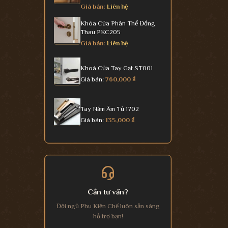
Giá bán:
Liên hệ
Khóa Cửa Phân Thể Đồng
Thau PKC205
Giá bán:
Liên hệ
Khoá Cửa Tay Gạt ST001
Giá bán:
760,000
₫
Tay Nắm Âm Tủ 1702
Giá bán:
135,000
₫
Cần tư vấn?
Đội ngũ Phụ Kiện Chế luôn sẵn sàng
hỗ trợ bạn!