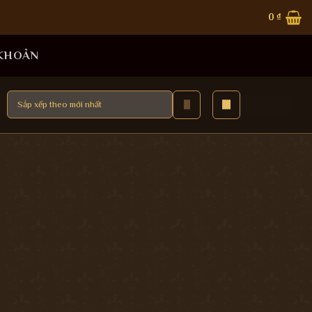
0
₫
 KHOẢN