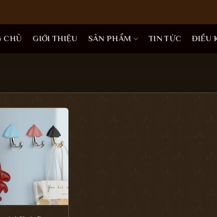
G CHỦ
GIỚI THIỆU
SẢN PHẨM
TIN TỨC
ĐIỀU