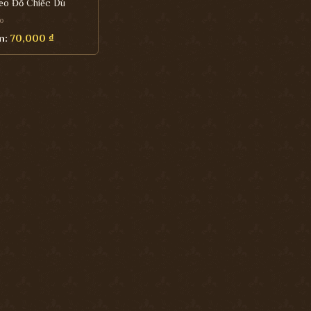
eo Đồ Chiếc Dù
o
n:
70,000
₫