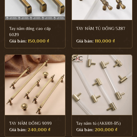
Tay nắm đồng cao cấp
TAY NẮM TỦ ĐỒNG 5287
6029
Giá bán:
150,000
₫
Giá bán:
110,000
₫
TAY NẮM ĐỒNG 9099
Tay nắm tủ (AK6101-B5)
Giá bán:
240,000
₫
Giá bán:
200,000
₫