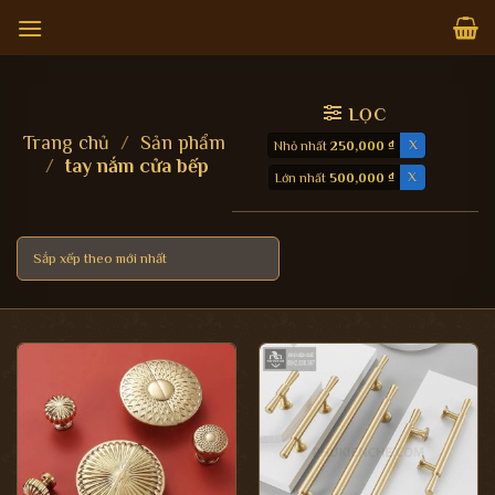
Bỏ
qua
nội
dung
LỌC
Trang chủ
/
Sản phẩm
Nhỏ nhất
250,000
₫
/
tay nắm cửa bếp
Lớn nhất
500,000
₫