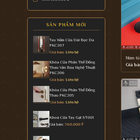
SẢN PHẨM MỚI
Tay Nắm Cửa Dài Bọc Da
PKC207
Giá bán:
Liên hệ
Núm tủ
Khóa Cửa Phân Thể Đồng
Giá bá
Thau Vân Búa Nghệ Thuật
PKC206
Giá bán:
Liên hệ
Khóa Cửa Phân Thể Đồng
Thau PKC205
Giá bán:
Liên hệ
Khoá Cửa Tay Gạt ST001
Giá bán:
760,000
₫