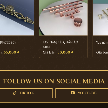
TAY NẮM TỦ QUẦN ÁO
 (PKC2080)
Tay nắm
A1141
n:
65,000
₫
Giá bán:
60,000
₫
Giá bá
FOLLOW US ON SOCIAL MEDIA
TIKTOK
YOUTUBE