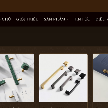
G CHỦ
GIỚI THIỆU
SẢN PHẨM
TIN TỨC
ĐIỀU