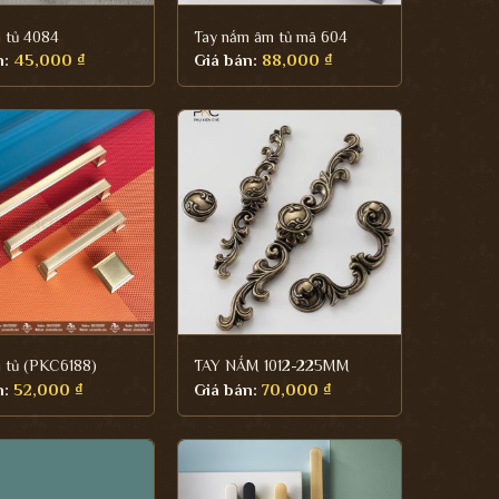
 tủ 4084
Tay nắm âm tủ mã 604
n:
45,000
₫
Giá bán:
88,000
₫
 tủ (PKC6188)
TAY NẮM 1012-225MM
n:
52,000
₫
Giá bán:
70,000
₫