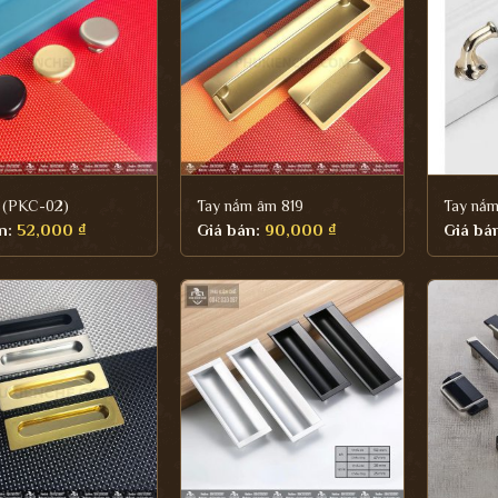
 (PKC-02)
Tay nắm âm 819
Tay nắm
n:
52,000
₫
Giá bán:
90,000
₫
Giá bá