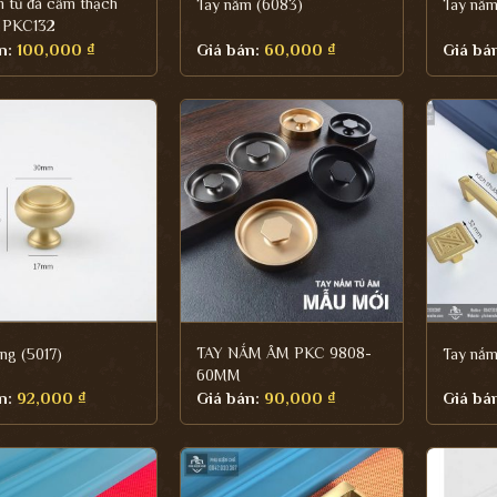
m tủ đá cẩm thạch
Tay nắm (6083)
Tay nắm
 PKC132
n:
100,000
₫
Giá bán:
60,000
₫
Giá bá
TAY NẮM ÂM PKC 9808-
ng (5017)
Tay nắm
60MM
n:
92,000
₫
Giá bán:
90,000
₫
Giá bá