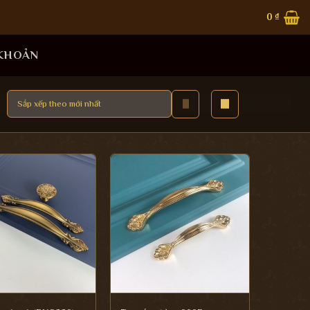
0
₫
 KHOẢN