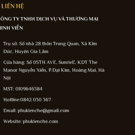
LIÊN HỆ
ÔNG TY TNHH DỊCH VỤ VÀ THƯƠNG MẠI
INH VIỄN
Trụ sở: Số nhà 28 thôn Trung Quan, Xã Kim
Đức, Huyện Gia Lâm
Cửa hàng: Số 05TH AVE, SunrieE, KDT The
Manor Nguyễn Xiển, P.Đại Kim, Hoàng Mai, Hà
Nội
MST: 0109646384
Hotline:0842 030 367
Email: phukienche@gmail.com
Website: phukienche.com