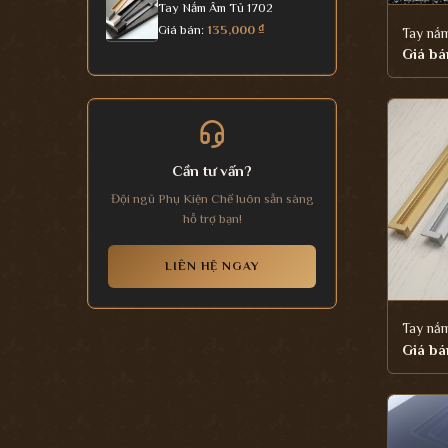
Tay Nắm Âm Tủ 1702
Giá bán:
135,000
₫
Tay nắ
Giá bá
Cần tư vấn?
Đội ngũ Phụ Kiện Chế luôn sẵn sàng
hỗ trợ bạn!
LIÊN HỆ NGAY
Tay nắ
Giá bá