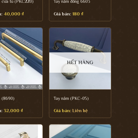
 cửa tủ (PKC220)
Tay nắm đồng 6603
n:
40,000
₫
Giá bán:
180
₫
HẾT HÀNG
 (8690)
Tay nắm (PKC-05)
n:
32,000
₫
Giá bán:
Liên hệ