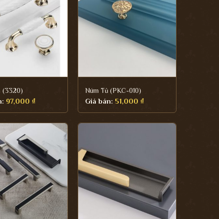
 (3320)
Núm Tủ (PKC-010)
n:
97,000
₫
Giá bán:
51,000
₫