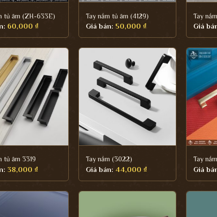
m tủ âm (ZH-633E)
Tay nắm tủ âm (4129)
Tay nắm
n:
60,000
₫
Giá bán:
50,000
₫
Giá bá
m tủ âm 3319
Tay nắm (3022)
Tay nắm
n:
38,000
₫
Giá bán:
44,000
₫
Giá bá