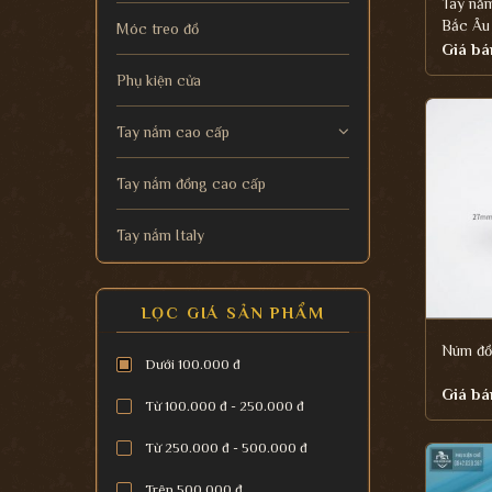
Tay nắ
Bắc Âu
Móc treo đồ
Giá bá
Phụ kiện cửa
Tay nắm cao cấp
Tay nắm đồng cao cấp
Tay nắm Italy
LỌC GIÁ SẢN PHẨM
Núm đồ
Dưới 100.000 đ
Giá bá
Từ 100.000 đ - 250.000 đ
Từ 250.000 đ - 500.000 đ
Trên 500.000 đ