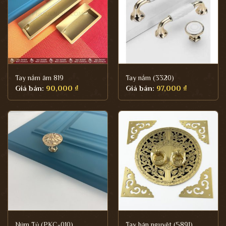
Tay nắm âm 819
Tay nắm (3320)
Giá bán:
90,000
₫
Giá bán:
97,000
₫
Núm Tủ (PKC-010)
Tay bán nguyệt (5891)