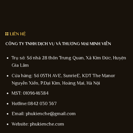
LIÊN HỆ
CÔNG TY TNHH DỊCH VỤ VÀ THƯƠNG MẠI MINH VIỄN
Trụ sở: Số nhà 28 thôn Trung Quan, Xã Kim Đức, Huyện
Gia Lâm
Cửa hàng: Số 05TH AVE, SunrieE, KDT The Manor
Nguyễn Xiển, P.Đại Kim, Hoàng Mai, Hà Nội
MST: 0109646384
Hotline:0842 030 367
Email: phukienche@gmail.com
Website: phukienche.com