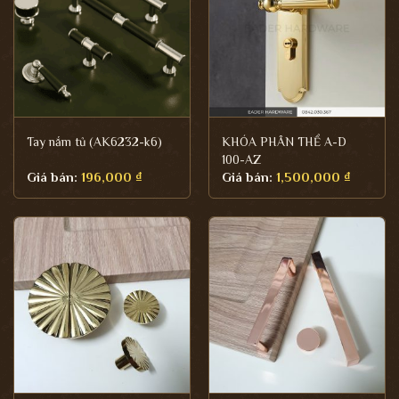
Tay nắm tủ (AK6232-k6)
KHÓA PHÂN THỂ A-D
100-AZ
Giá bán:
196,000
₫
Giá bán:
1,500,000
₫