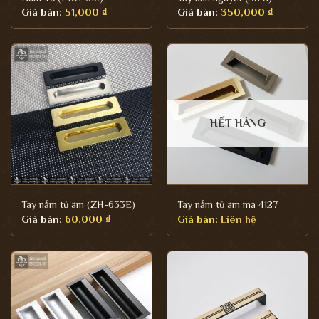
Giá bán:
51,000
₫
Giá bán:
350,000
₫
HẾT HÀNG
Tay nắm tủ âm (ZH-633E)
Tay nắm tủ âm mã 4127
Giá bán:
60,000
₫
Giá bán:
Liên hệ