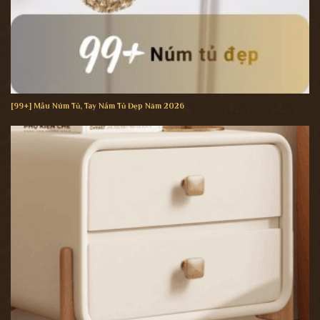
[99+] Mẫu Núm Tủ, Tay Nắm Tủ Đẹp Năm 2026