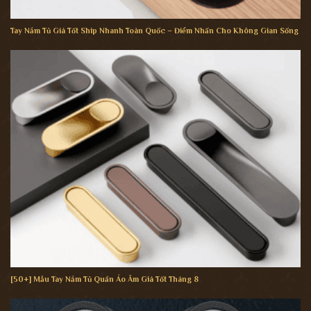
Tay Nắm Tủ Giá Tốt Ship Nhanh Toàn Quốc – Điểm Nhấn Cho Không Gian Sống
[50+] Mẫu Tay Nắm Tủ Quần Áo Âm Giá Tốt Tháng 8