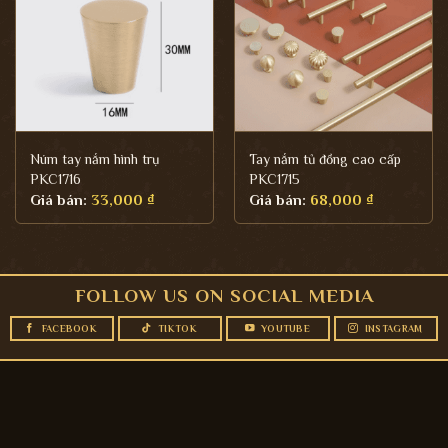
Núm tay nắm hình trụ
Tay nắm tủ đồng cao cấp
PKC1716
PKC1715
Giá bán:
33,000
₫
Giá bán:
68,000
₫
FOLLOW US ON SOCIAL MEDIA
FACEBOOK
TIKTOK
YOUTUBE
INSTAGRAM