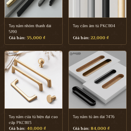
Tay nắm nhôm thanh dài
Tay cầm âm tủ PKC1104
5190
Giá bán:
35,000
₫
Giá bán:
22,000
₫
Tay nắm cửa tủ hiện đại cao
Tay nắm tủ âm dài 7476
cấp PKC1103
Giá bán:
40,000
₫
Giá bán:
84,000
₫