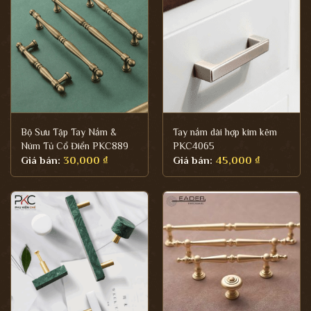
Bộ Sưu Tập Tay Nắm &
Tay nắm dài hợp kim kẽm
Núm Tủ Cổ Điển PKC889
PKC4065
Giá bán:
30,000
₫
Giá bán:
45,000
₫