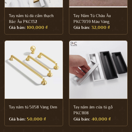
Tay nắm tủ đá cẩm thạch
Tay Nắm Tủ Châu Âu
Bắc Âu PKC132
PKC7039 Màu Vàng
Giá bán:
100,000
₫
Giá bán:
32,000
₫
Tay nắm tủ 5058 Vàng Đen
Tay nắm âm cửa tủ gỗ
PKC1108
Giá bán:
50,000
₫
Giá bán:
40,000
₫