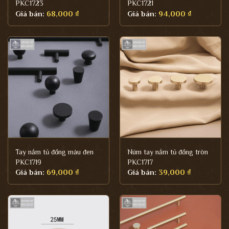
PKC1723
PKC1721
Giá bán:
68,000
₫
Giá bán:
94,000
₫
Tay nắm tủ đồng màu đen
Núm tay nắm tủ đồng tròn
PKC1719
PKC1717
Giá bán:
69,000
₫
Giá bán:
39,000
₫