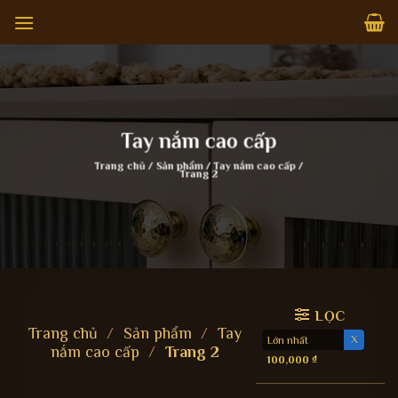
Bỏ
qua
nội
dung
Tay nắm cao cấp
Trang chủ
/
Sản phẩm
/
Tay nắm cao cấp
/
Trang 2
LỌC
Trang chủ
/
Sản phẩm
/
Tay
Lớn nhất
nắm cao cấp
/
Trang 2
100,000
₫