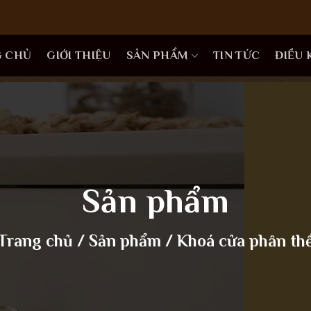
G CHỦ
GIỚI THIỆU
SẢN PHẨM
TIN TỨC
ĐIỀU
Sản phẩm
Trang chủ
/
Sản phẩm
/
Khoá cửa phân th