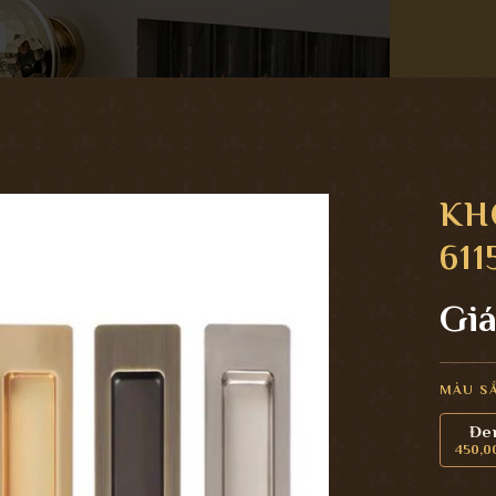
KH
611
Giá
MÀU S
Đe
450,0