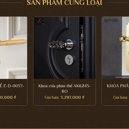
SẢN PHẨM CÙNG LOẠI
 E-D-0037-
Khoá cửa phân thể AK6243-
KHÓA PHÂN
BO
90,000
₫
Giá bán:
3,297,000
₫
Giá bán: