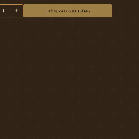
ỬA LÙA ÂM CÁNH 6115 số lượng
THÊM VÀO GIỎ HÀNG