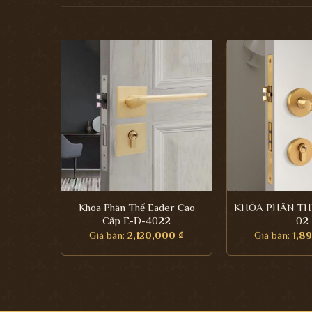
Khóa Phân Thể Eader Cao
KHÓA PHÂN THỂ
Cấp E-D-4022
02
Giá bán:
2,120,000
₫
Giá bán:
1,8