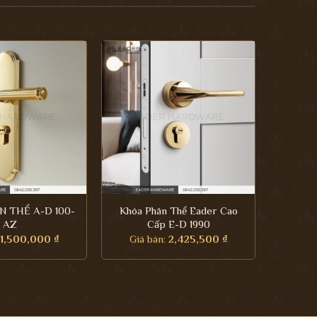
 THỂ A-D 100-
Khóa Phân Thể Eader Cao
AZ
Cấp E-D 1990
1,500,000
₫
Giá bán:
2,425,500
₫