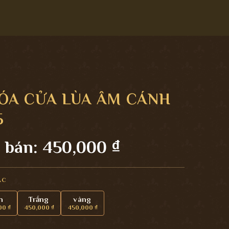
ÓA CỬA LÙA ÂM CÁNH
5
 bán:
450,000
₫
ẮC
n
Trắng
vàng
00
₫
450,000
₫
450,000
₫