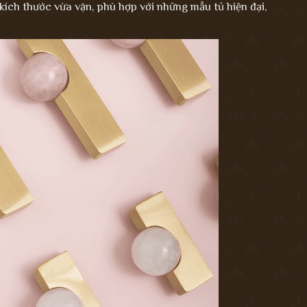
kích thước vừa vặn, phù hợp với những mẫu tủ hiện đại,