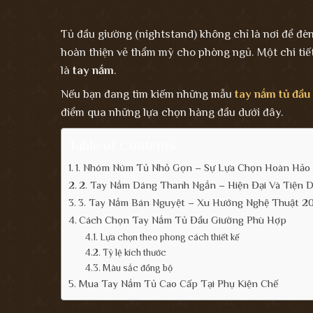
Tủ đầu giường (nightstand) không chỉ là nơi để đè
hoàn thiện vẻ thẩm mỹ cho phòng ngủ. Một chi tiế
là
tay nắm
.
Nếu bạn đang tìm kiếm những mẫu
tay nắm tủ đầu
điểm qua những lựa chọn hàng đầu dưới đây.
Table of Contents
1. Nhóm Núm Tủ Nhỏ Gọn – Sự Lựa Chọn Hoàn Hảo
2. Tay Nắm Dáng Thanh Ngắn – Hiện Đại Và Tiện 
3. Tay Nắm Bán Nguyệt – Xu Hướng Nghệ Thuật 2
Cách Chọn Tay Nắm Tủ Đầu Giường Phù Hợp
Lựa chọn theo phong cách thiết kế
Tỷ lệ kích thước
Màu sắc đồng bộ
Mua Tay Nắm Tủ Cao Cấp Tại Phụ Kiện Chế