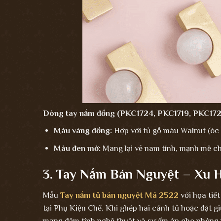
Dòng tay nắm đồng (PKC1724, PKC1719, PKC172
Màu vàng đồng:
Hợp với tủ gỗ màu Walnut (óc 
Màu đen mờ:
Mang lại vẻ nam tính, mạnh mẽ cho
3. Tay Nắm Bán Nguyệt – Xu 
Mẫu
Tay nắm tủ bán nguyệt Mã 2522
với họa tiế
tại Phụ Kiện Chế. Khi ghép hai cánh tủ hoặc đặt g
mang đậm tính nghệ thuật và sự ấm áp cho phòng 