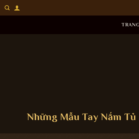
Bỏ
qua
nội
TRAN
dung
Những Mẫu Tay Nắm Tủ