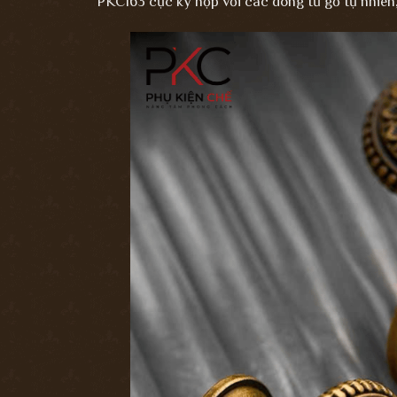
PKC163 cực kỳ hợp với các dòng tủ gỗ tự nhiên,