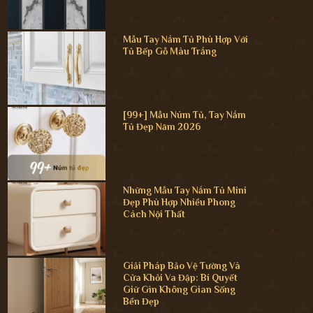
Mẫu Tay Nắm Tủ Phù Hợp Với
Tủ Bếp Gỗ Màu Trắng
[99+] Mẫu Núm Tủ, Tay Nắm
Tủ Đẹp Năm 2026
Những Mẫu Tay Nắm Tủ Mini
Đẹp Phù Hợp Nhiều Phong
Cách Nội Thất
Giải Pháp Bảo Vệ Tường Và
Cửa Khỏi Va Đập: Bí Quyết
Giữ Gìn Không Gian Sống
Bền Đẹp