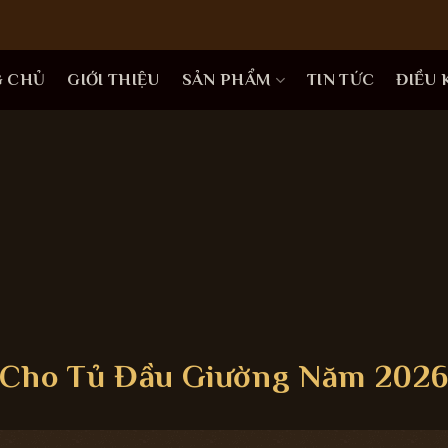
G CHỦ
GIỚI THIỆU
SẢN PHẨM
TIN TỨC
ĐIỀU
 Cho Tủ Đầu Giường Năm 202