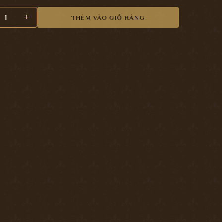
ửa Phân Thể Cao Cấp PKC182 số lượng
THÊM VÀO GIỎ HÀNG