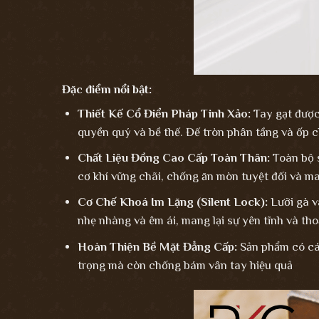
Đặc điểm nổi bật:
Thiết Kế Cổ Điển Pháp Tinh Xảo:
Tay gạt được t
quyền quý và bề thế. Đế tròn phân tầng và ốp c
Chất Liệu Đồng Cao Cấp Toàn Thân:
Toàn bộ s
cơ khí vững chãi, chống ăn mòn tuyệt đối và man
Cơ Chế Khoá Im Lặng (Silent Lock):
Lưỡi gà và
nhẹ nhàng và êm ái, mang lại sự yên tĩnh và th
Hoàn Thiện Bề Mặt Đẳng Cấp:
Sản phẩm có các
trọng mà còn chống bám vân tay hiệu quả