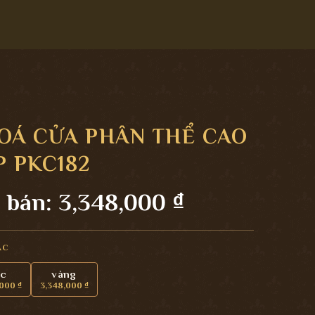
OÁ CỬA PHÂN THỂ CAO
P PKC182
 bán:
3,348,000
₫
ẮC
ạc
vàng
,000
₫
3,348,000
₫