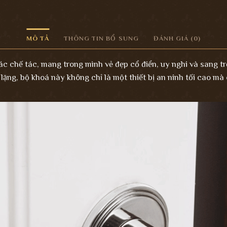
MÔ TẢ
THÔNG TIN BỔ SUNG
ĐÁNH GIÁ (0)
tác chế tác, mang trong mình vẻ đẹp cổ điển, uy nghi và sang tr
lặng, bộ khoá này không chỉ là một thiết bị an ninh tối cao mà