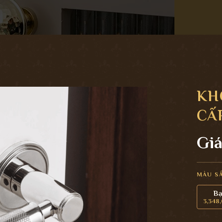
KH
CẤ
Giá
MÀU S
B
3,348