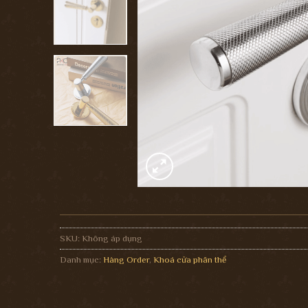
SKU:
Không áp dụng
Danh mục:
Hàng Order
,
Khoá cửa phân thể