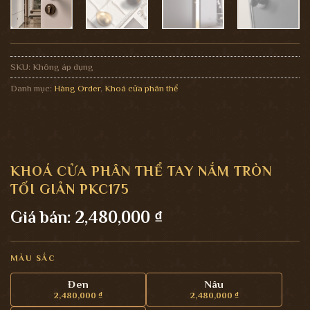
SKU:
Không áp dụng
Danh mục:
Hàng Order
,
Khoá cửa phân thể
KHOÁ CỬA PHÂN THỂ TAY NẮM TRÒN
TỐI GIẢN PKC175
Giá bán:
2,480,000
₫
MÀU SẮC
Đen
Nâu
2,480,000
₫
2,480,000
₫