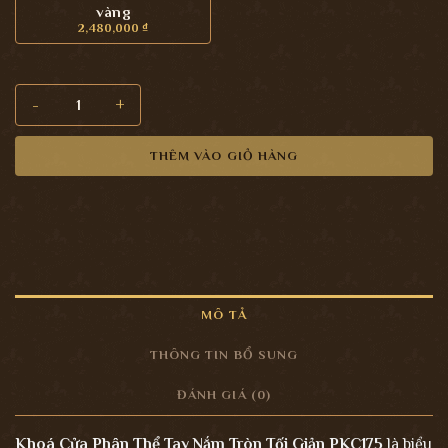
vàng
2,480,000
₫
Khoá Cửa Phân Thể Tay Nắm Tròn Tối Giản PKC175 số lượng
THÊM VÀO GIỎ HÀNG
MÔ TẢ
THÔNG TIN BỔ SUNG
ĐÁNH GIÁ (0)
Khoá Cửa Phân Thể Tay Nắm Tròn Tối Giản PKC175
là biểu