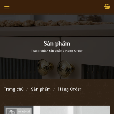
Bỏ
qua
nội
dung
Sản phẩm
Trang chủ
/
Sản phẩm
/
Hàng Order
Trang chủ
/
Sản phẩm
/
Hàng Order