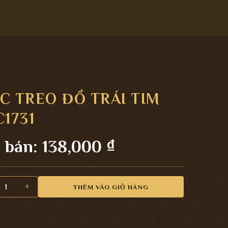
C TREO ĐỒ TRÁI TIM
1731
 bán:
138,000
₫
o đồ trái tim PKC1731 số lượng
THÊM VÀO GIỎ HÀNG