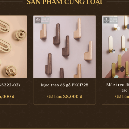
SẢN PHẨM CÙNG LOẠI
Móc treo đồ
AK6222-02)
Móc treo đồ gỗ PKC1728
tạo
6,000
₫
Giá bán:
88,000
₫
Giá bá