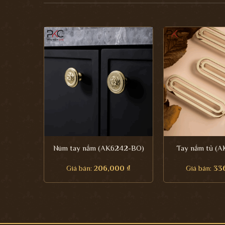
Núm tay nắm (AK6242-BO)
Tay nắm tủ (
Giá bán:
206,000
₫
Giá bán:
33