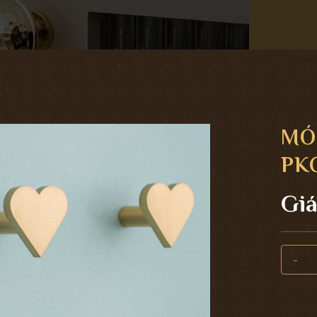
MÓ
PKC
Giá
Móc tre