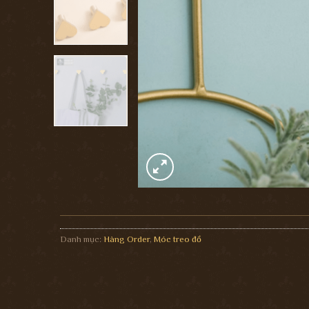
Danh mục:
Hàng Order
,
Móc treo đồ