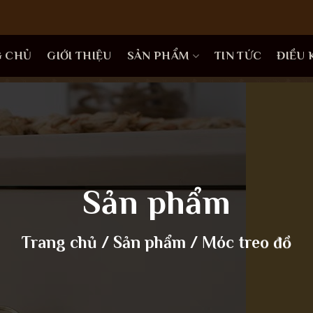
G CHỦ
GIỚI THIỆU
SẢN PHẨM
TIN TỨC
ĐIỀU
Sản phẩm
Trang chủ
/
Sản phẩm
/
Móc treo đồ