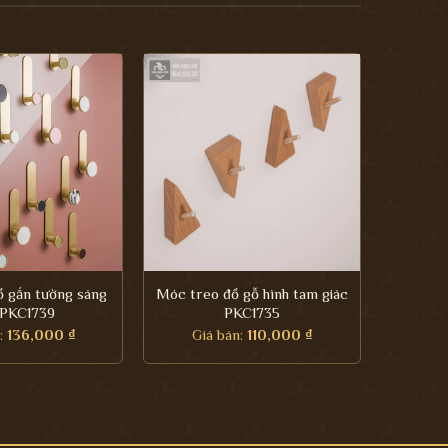
 gắn tường sáng
Móc treo đồ gỗ hình tam giác
 PKC1739
PKC1735
n:
136,000
₫
Giá bán:
110,000
₫