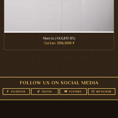
Núm tủ (AK6241-B5)
Giá bán:
206,000
₫
FOLLOW US ON SOCIAL MEDIA
FACEBOOK
TIKTOK
YOUTUBE
INSTAGRAM