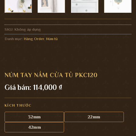
SKU:
Không áp dụng
Danh mục:
Hàng Order
,
Núm tủ
NÚM TAY NẮM CỬA TỦ PKC120
Giá bán:
114,000
₫
KÍCH THƯỚC
32mm
22mm
42mm