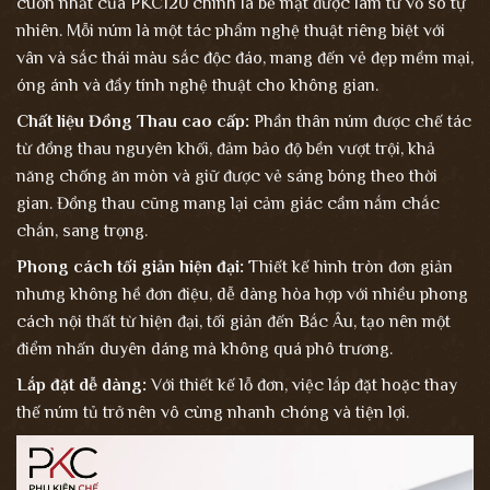
cuốn nhất của PKC120 chính là bề mặt được làm từ vỏ sò tự
nhiên. Mỗi núm là một tác phẩm nghệ thuật riêng biệt với
vân và sắc thái màu sắc độc đáo, mang đến vẻ đẹp mềm mại,
óng ánh và đầy tính nghệ thuật cho không gian.
Chất liệu Đồng Thau cao cấp:
Phần thân núm được chế tác
từ đồng thau nguyên khối, đảm bảo độ bền vượt trội, khả
năng chống ăn mòn và giữ được vẻ sáng bóng theo thời
gian. Đồng thau cũng mang lại cảm giác cầm nắm chắc
chắn, sang trọng.
Phong cách tối giản hiện đại:
Thiết kế hình tròn đơn giản
nhưng không hề đơn điệu, dễ dàng hòa hợp với nhiều phong
cách nội thất từ hiện đại, tối giản đến Bắc Âu, tạo nên một
điểm nhấn duyên dáng mà không quá phô trương.
Lắp đặt dễ dàng:
Với thiết kế lỗ đơn, việc lắp đặt hoặc thay
thế núm tủ trở nên vô cùng nhanh chóng và tiện lợi.