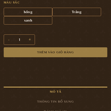
MÀU SẮC
hồng
Trắng
xanh
Núm tay nắm cửa tủ PKC120 số lượng
THÊM VÀO GIỎ HÀNG
MÔ TẢ
THÔNG TIN BỔ SUNG