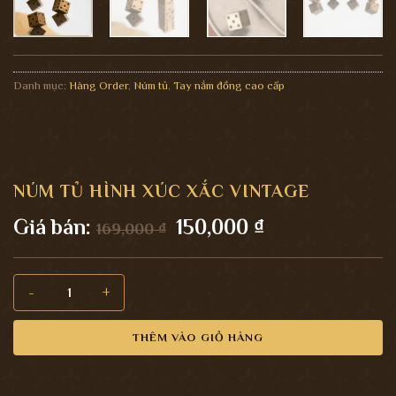
Danh mục:
Hàng Order
,
Núm tủ
,
Tay nắm đồng cao cấp
NÚM TỦ HÌNH XÚC XẮC VINTAGE
Giá
Giá
Giá bán:
150,000
₫
169,000
₫
gốc
hiện
là:
tại
Núm Tủ Hình Xúc Xắc Vintage số lượng
169,000 ₫.
là:
150,000 ₫.
THÊM VÀO GIỎ HÀNG