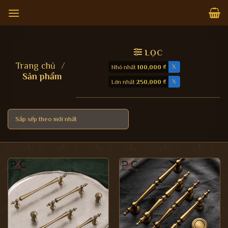
Bỏ
qua
nội
dung
LỌC
Trang chủ
/
Nhỏ nhất
100,000
₫
Sản phẩm
Lớn nhất
250,000
₫