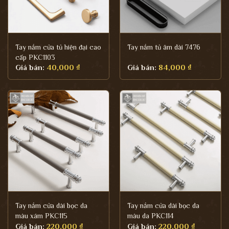
Tay nắm cửa tủ hiện đại cao
Tay nắm tủ âm dài 7476
cấp PKC1103
Giá bán:
40,000
₫
Giá bán:
84,000
₫
Tay nắm cửa dài bọc da
Tay nắm cửa dài bọc da
màu xám PKC115
màu da PKC114
Giá bán:
220,000
₫
Giá bán:
220,000
₫