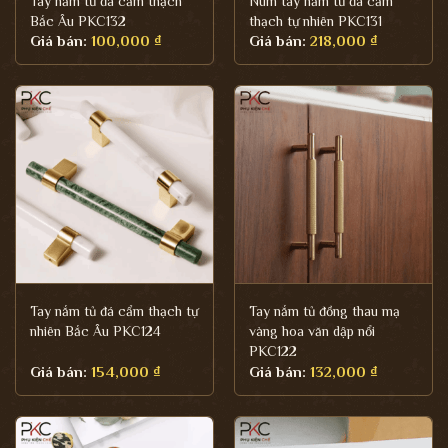
Tay nắm tủ đá cẩm thạch
Núm tay nắm tủ đá cẩm
Bắc Âu PKC132
thạch tự nhiên PKC131
Giá bán:
100,000
₫
Giá bán:
218,000
₫
Tay nắm tủ đá cẩm thạch tự
Tay nắm tủ đồng thau mạ
nhiên Bắc Âu PKC124
vàng hoa văn dập nổi
PKC122
Giá bán:
154,000
₫
Giá bán:
132,000
₫