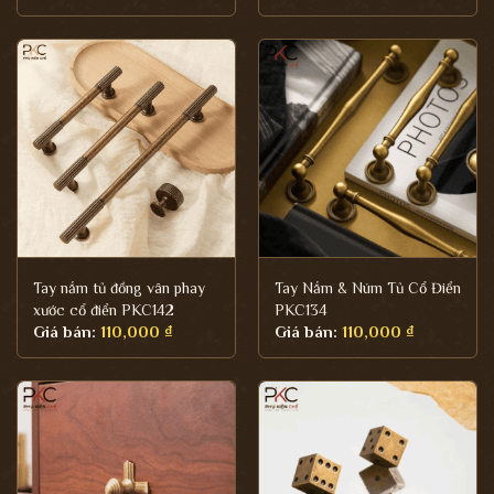
Tay nắm tủ đồng vân phay
Tay Nắm & Núm Tủ Cổ Điển
xước cổ điển PKC142
PKC134
Giá bán:
110,000
₫
Giá bán:
110,000
₫