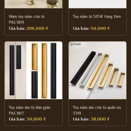
Núm tay nắm cửa tủ
Tay nắm tủ 5058 Vàng Đen
PKC1109
Giá bán:
206,000
₫
Giá bán:
50,000
₫
Tay nắm âm tủ đơn giản
Tay nắm âm cửa tủ quần áo
PKC1107
3319
Giá bán:
30,000
₫
Giá bán:
38,000
₫