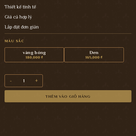
Thiết kế tinh tế
Giá cả hợp lý
Lắp đặt đơn giản
MÀU SẮC
vàng bóng
Đen
180,000
₫
165,000
₫
CHẶN CỬA E-DW số lượng
THÊM VÀO GIỎ HÀNG