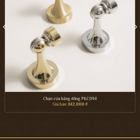
Chặn cửa bằng đồng PKC094
Giá bán:
612,000
₫