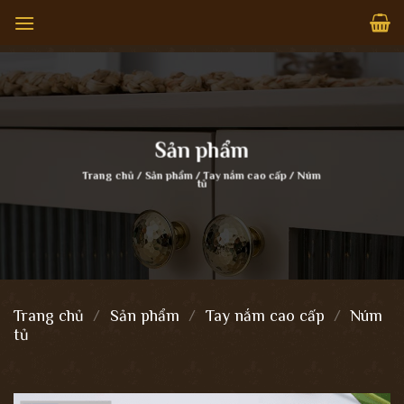
Bỏ
qua
nội
dung
Sản phẩm
Trang chủ
/
Sản phẩm
/
Tay nắm cao cấp
/
Núm
tủ
Trang chủ
/
Sản phẩm
/
Tay nắm cao cấp
/
Núm
tủ