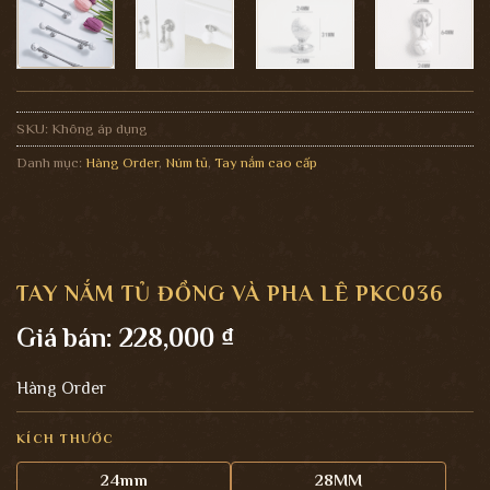
SKU:
Không áp dụng
Danh mục:
Hàng Order
,
Núm tủ
,
Tay nắm cao cấp
TAY NẮM TỦ ĐỒNG VÀ PHA LÊ PKC036
Giá bán:
228,000
₫
Hàng Order
KÍCH THƯỚC
24mm
28MM