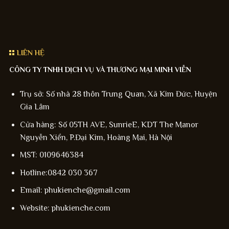
LIÊN HỆ
CÔNG TY TNHH DỊCH VỤ VÀ THƯƠNG MẠI MINH VIỄN
Trụ sở: Số nhà 28 thôn Trung Quan, Xã Kim Đức, Huyện
Gia Lâm
Cửa hàng: Số 05TH AVE, SunrieE, KDT The Manor
Nguyễn Xiển, P.Đại Kim, Hoàng Mai, Hà Nội
MST: 0109646384
Hotline:0842 030 367
Email: phukienche@gmail.com
Website: phukienche.com