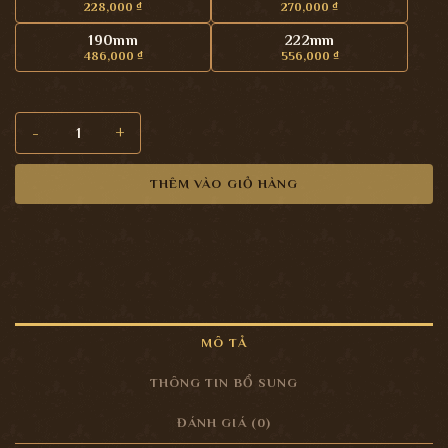
228,000
₫
270,000
₫
190mm
222mm
486,000
₫
556,000
₫
Tay nắm tủ đồng và pha lê PKC036 số lượng
THÊM VÀO GIỎ HÀNG
MÔ TẢ
THÔNG TIN BỔ SUNG
ĐÁNH GIÁ (0)