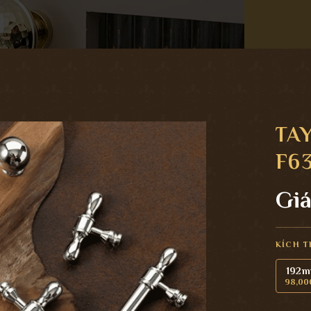
TA
F6
Giá
KÍCH 
192
98,00