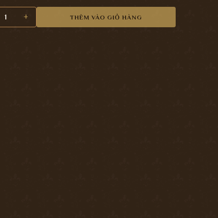
m Tủ Eader Crom F6302 số lượng
THÊM VÀO GIỎ HÀNG