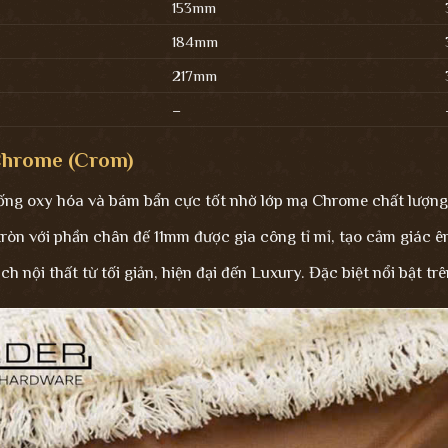
153mm
184mm
217mm
–
 Chrome (Crom)
ống oxy hóa và bám bẩn cực tốt nhờ lớp mạ Chrome chất lượng
ròn với phần chân đế 11mm được gia công tỉ mỉ, tạo cảm giác êm
 nội thất từ tối giản, hiện đại đến Luxury. Đặc biệt nổi bật tr