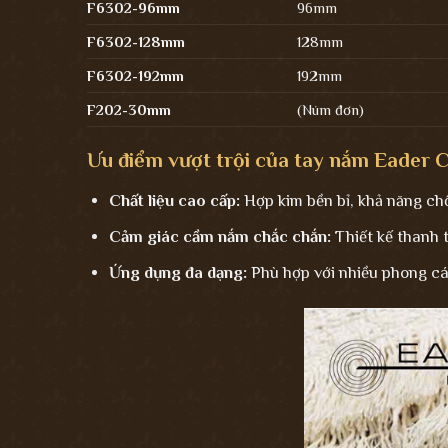
F6302-96mm
96mm
F6302-128mm
128mm
F6302-192mm
192mm
F202-30mm
(Núm đơn)
Ưu điểm vượt trội của tay nắm Eader
Chất liệu cao cấp:
Hợp kim bền bỉ, khả năng ch
Cảm giác cầm nắm chắc chắn:
Thiết kế thanh t
Ứng dụng đa dạng:
Phù hợp với nhiều phong cách