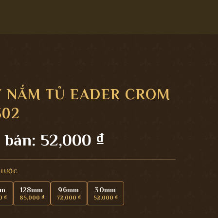
Y NẮM TỦ EADER CROM
302
 bán:
52,000
₫
THƯỚC
mm
128mm
96mm
30mm
0
₫
85,000
₫
72,000
₫
52,000
₫