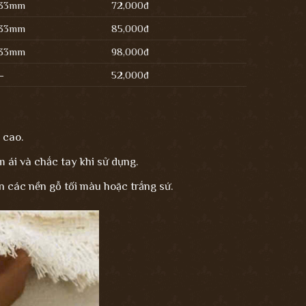
33mm
72,000đ
33mm
85,000đ
33mm
98,000đ
–
52,000đ
 cao.
 ái và chắc tay khi sử dụng.
ên các nền gỗ tối màu hoặc trắng sứ.