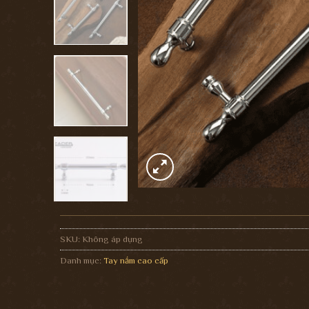
SKU:
Không áp dụng
Danh mục:
Tay nắm cao cấp