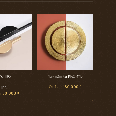
C 1195
Tay nắm tủ PKC 4119
Giá bán:
180,000
₫
1195
n:
60,000
₫