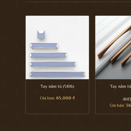
Tay nắm tủ (5106)
Tay nắm tủ
Giá bán:
65,000
₫
414
Giá bán:
3