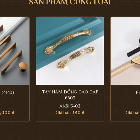
SẢN PHẨM CÙNG LOẠI
TAY NẮM ĐỒNG CAO CẤP
 (4143)
PK
6603
3
AK6115-02
6,000
₫
Giá bán:
180
₫
Giá bá