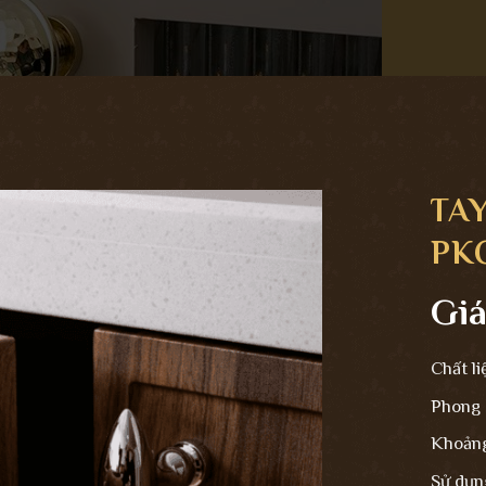
TA
PK
Giá
Chất li
Phong 
Khoảng
Sử dụn