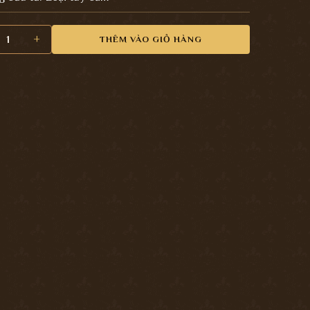
 tủ gỗ kiểu cổ PKC073 số lượng
THÊM VÀO GIỎ HÀNG