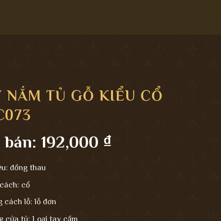
Y NẮM TỦ GỖ KIỂU CỔ
C073
 bán:
192,000
₫
ệu: đồng thau
cách: cổ
 cách lỗ: lỗ đơn
g cửa tủ: Loại tay cầm