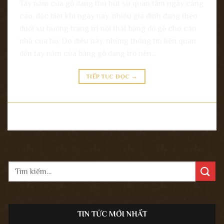
Tay nắm cửa gỗ đang thu hút sự quan tâm ngày càng
cao, đặc biệt khi ngày nay, nhiều gia đình đang theo
đuổi xu hướng trang trí nội thất bằng đồ gỗ cho căn
nhà của họ. Do điều này, những thông tin liên quan
đến tay nắm cửa bằng gỗ đang trở nên…
TIẾP TỤC ĐỌC
→
Đăng trong
Tin tức
|
Được gắn thẻ
Mẹo dùng tay nắm cửa gỗ
,
Tay
nắm cửa gỗ đẹp
Để lại bình luận
TIN TỨC MỚI NHẤT