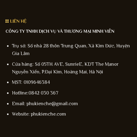
LIÊN HỆ
CÔNG TY TNHH DỊCH VỤ VÀ THƯƠNG MẠI MINH VIỄN
Trụ sở: Số nhà 28 thôn Trung Quan, Xã Kim Đức, Huyện
Gia Lâm
Cửa hàng: Số 05TH AVE, SunrieE, KDT The Manor
Nguyễn Xiển, P.Đại Kim, Hoàng Mai, Hà Nội
MST: 0109646384
Hotline:0842 030 367
Email: phukienche@gmail.com
Website: phukienche.com