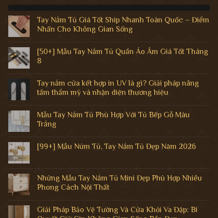
Tay Nắm Tủ Giá Tốt Ship Nhanh Toàn Quốc – Điểm
Nhấn Cho Không Gian Sống
Không
có
[50+] Mẫu Tay Nắm Tủ Quần Áo Âm Giá Tốt Tháng
bình
luận
8
ở
Tay
Không
Nắm
có
Tay nắm cửa kết hợp in UV là gì? Giải pháp nâng
Tủ
bình
Giá
luận
tầm thẩm mỹ và nhận diện thương hiệu
Tốt
ở
Ship
[50+]
Không
Nhanh
Mẫu
có
Mẫu Tay Nắm Tủ Phù Hợp Với Tủ Bếp Gỗ Màu
Toàn
Tay
bình
Quốc
Nắm
luận
Trắng
–
Tủ
ở
Điểm
Quần
Tay
Không
Nhấn
Áo
nắm
có
[99+] Mẫu Núm Tủ, Tay Nắm Tủ Đẹp Năm 2026
Cho
Âm
cửa
bình
Không
Giá
kết
luận
Không
Gian
Tốt
hợp
ở
có
Sống
Tháng
in
Mẫu
bình
8
UV
Tay
luận
Những Mẫu Tay Nắm Tủ Mini Đẹp Phù Hợp Nhiều
là
Nắm
ở
gì?
Tủ
Phong Cách Nội Thất
[99+]
Giải
Phù
Mẫu
pháp
Hợp
Không
Núm
nâng
Với
có
Tủ,
Giải Pháp Bảo Vệ Tường Và Cửa Khỏi Va Đập: Bí
tầm
Tủ
bình
Tay
thẩm
Bếp
luận