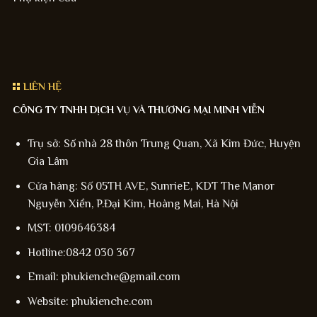
LIÊN HỆ
CÔNG TY TNHH DỊCH VỤ VÀ THƯƠNG MẠI MINH VIỄN
Trụ sở: Số nhà 28 thôn Trung Quan, Xã Kim Đức, Huyện
Gia Lâm
Cửa hàng: Số 05TH AVE, SunrieE, KDT The Manor
Nguyễn Xiển, P.Đại Kim, Hoàng Mai, Hà Nội
MST: 0109646384
Hotline:0842 030 367
Email: phukienche@gmail.com
Website: phukienche.com