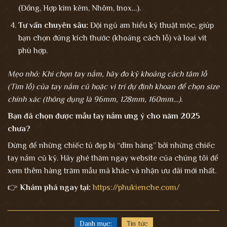
(Đồng, Hợp kim kẽm, Nhôm, Inox…).
Tư vấn chuyên sâu:
Đội ngũ am hiểu kỹ thuật mộc, giúp
bạn chọn đúng kích thước (khoảng cách lỗ) và loại vít
phù hợp.
Mẹo nhỏ: Khi chọn tay nắm, hãy đo kỹ khoảng cách tâm lỗ
(Tim lỗ) của tay nắm cũ hoặc vị trí dự định khoan để chọn size
chính xác (thông dụng là 96mm, 128mm, 160mm…).
Bạn đã chọn được mẫu tay nắm ưng ý cho năm 2025
chưa?
Đừng để những chiếc tủ đẹp bị “dìm hàng” bởi những chiếc
tay nắm cũ kỹ. Hãy ghé thăm ngay website của chúng tôi để
xem thêm hàng trăm mẫu mã khác và nhận ưu đãi mới nhất.
👉
Khám phá ngay tại:
https://phukienche.com/
Danh mục:
Tin tức