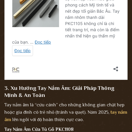
3. Xu Hướng Tay Nắm Âm: Giải Pháp Thông
Minh & An Toàn
Tay nắm âm là “cứu cánh” cho những không gian chật hẹp
hoặc gia đình có trẻ nhỏ (tránh va quẹt). Năm 2025,
tay nắm
âm
lên ngôi với độ hoàn thiện cực cao.
Tay Nắm Âm Cửa Tủ Gỗ PKC1108