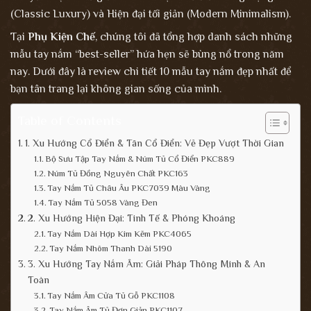
(Classic Luxury) và Hiện đại tối giản (Modern Minimalism).
Tại
Phụ Kiện Chế
, chúng tôi đã tổng hợp danh sách những
mẫu tay nắm “best-seller” hứa hẹn sẽ bùng nổ trong năm
nay. Dưới đây là review chi tiết 10 mẫu tay nắm đẹp nhất để
bạn tân trang lại không gian sống của mình.
Table of Contents
1. Xu Hướng Cổ Điển & Tân Cổ Điển: Vẻ Đẹp Vượt Thời Gian
Bộ Sưu Tập Tay Nắm & Núm Tủ Cổ Điển PKC889
Núm Tủ Đồng Nguyên Chất PKC163
Tay Nắm Tủ Châu Âu PKC7039 Màu Vàng
Tay Nắm Tủ 5058 Vàng Đen
2. Xu Hướng Hiện Đại: Tinh Tế & Phóng Khoáng
Tay Nắm Dài Hợp Kim Kẽm PKC4065
Tay Nắm Nhôm Thanh Dài 5190
3. Xu Hướng Tay Nắm Âm: Giải Pháp Thông Minh & An
Toàn
Tay Nắm Âm Cửa Tủ Gỗ PKC1108
Tay Nắm Âm Tủ Đơn Giản PKC1107