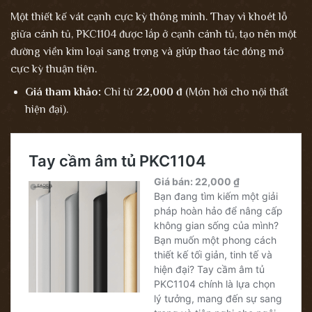
Một thiết kế vát cạnh cực kỳ thông minh. Thay vì khoét lỗ
giữa cánh tủ, PKC1104 được lắp ở cạnh cánh tủ, tạo nên một
đường viền kim loại sang trọng và giúp thao tác đóng mở
cực kỳ thuận tiện.
Giá tham khảo:
Chỉ từ
22,000 đ
(Món hời cho nội thất
hiện đại).