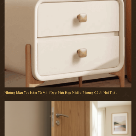
Những Mẫu Tay Nắm Tủ Mini Đẹp Phù Hợp Nhiều Phong Cách Nội Thất