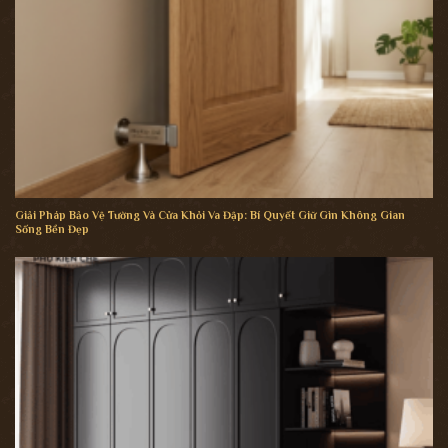
Giải Pháp Bảo Vệ Tường Và Cửa Khỏi Va Đập: Bí Quyết Giữ Gìn Không Gian
Sống Bền Đẹp