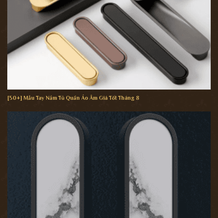
[50+] Mẫu Tay Nắm Tủ Quần Áo Âm Giá Tốt Tháng 8