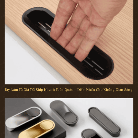
Tay Nắm Tủ Giá Tốt Ship Nhanh Toàn Quốc – Điểm Nhấn Cho Không Gian Sống