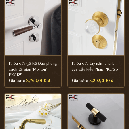
Khóa cửa gỗ Hồ Đào phong
Khóa cửa tay nắm pha lê
cách tối giản ‘Morton’
quả cầu kiểu Pháp PKC123
PKC125
Giá bán:
3,762,000
₫
Giá bán:
3,292,000
₫