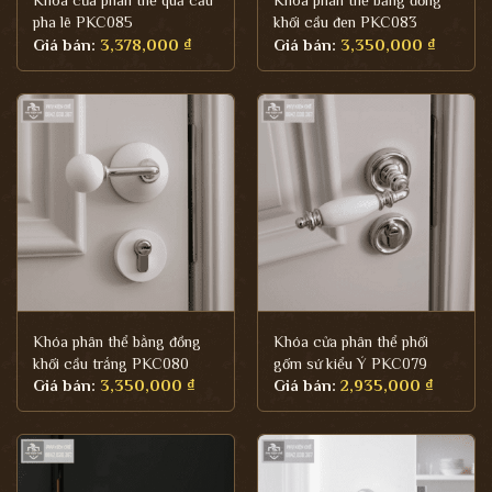
Khoá cửa phân thể quả cầu
Khóa phân thể bằng đồng
pha lê PKC085
khối cầu đen PKC083
Giá bán:
3,378,000
₫
Giá bán:
3,350,000
₫
Khóa phân thể bằng đồng
Khóa cửa phân thể phối
khối cầu trắng PKC080
gốm sứ kiểu Ý PKC079
Giá bán:
3,350,000
₫
Giá bán:
2,935,000
₫