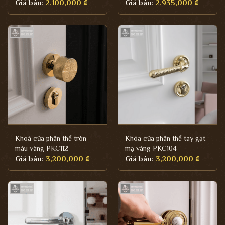
Giá bán:
2,100,000
₫
Giá bán:
2,935,000
₫
Khoá cửa phân thể tròn
Khóa cửa phân thể tay gạt
màu vàng PKC112
mạ vàng PKC104
Giá bán:
3,200,000
₫
Giá bán:
3,200,000
₫