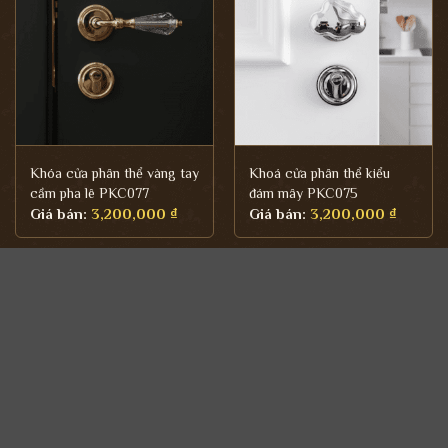
Khóa cửa phân thể vàng tay
Khoá cửa phân thể kiểu
cầm pha lê PKC077
đám mây PKC075
Giá bán:
3,200,000
₫
Giá bán:
3,200,000
₫
FOLLOW US ON SOCIAL MEDIA
FACEBOOK
TIKTOK
YOUTUBE
INSTAGRAM