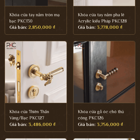
Khóa cửa tay nắm tròn mạ
Khóa cửa tay nắm pha lê
bạc PKC130
Acrylic kiểu Pháp PKC128
Giá bán:
2,850,000
₫
Giá bán:
3,778,000
₫
Khóa cửa Thiên Thần
Khóa cửa gỗ óc chó thủ
Vàng/Bạc PKC127
công PKC126
Giá bán:
3,486,000
₫
Giá bán:
3,756,000
₫