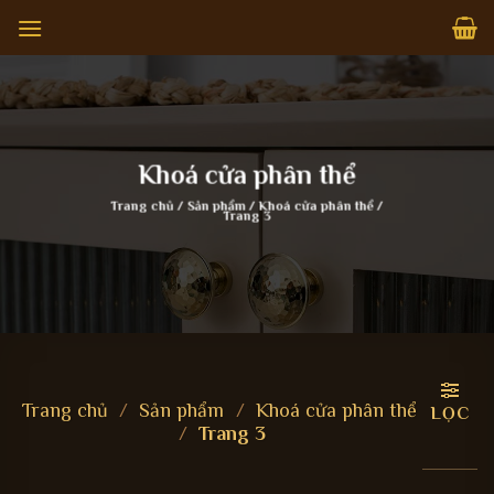
Bỏ
qua
nội
dung
Khoá cửa phân thể
Trang chủ
/
Sản phẩm
/
Khoá cửa phân thể
/
Trang 3
Trang chủ
/
Sản phẩm
/
Khoá cửa phân thể
LỌC
/
Trang 3