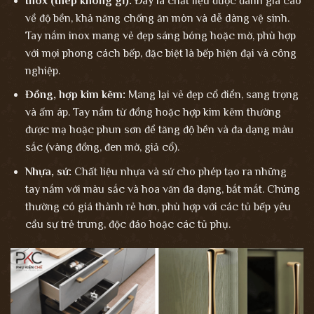
Inox (thép không gỉ):
Đây là chất liệu được đánh giá cao
về độ bền, khả năng chống ăn mòn và dễ dàng vệ sinh.
Tay nắm inox mang vẻ đẹp sáng bóng hoặc mờ, phù hợp
với mọi phong cách bếp, đặc biệt là bếp hiện đại và công
nghiệp.
Đồng, hợp kim kẽm:
Mang lại vẻ đẹp cổ điển, sang trọng
và ấm áp. Tay nắm từ đồng hoặc hợp kim kẽm thường
được mạ hoặc phun sơn để tăng độ bền và đa dạng màu
sắc (vàng đồng, đen mờ, giả cổ).
Nhựa, sứ:
Chất liệu nhựa và sứ cho phép tạo ra những
tay nắm với màu sắc và hoa văn đa dạng, bắt mắt. Chúng
thường có giá thành rẻ hơn, phù hợp với các tủ bếp yêu
cầu sự trẻ trung, độc đáo hoặc các tủ phụ.