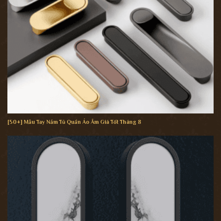
[50+] Mẫu Tay Nắm Tủ Quần Áo Âm Giá Tốt Tháng 8