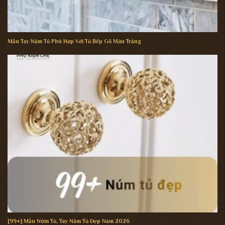
Mẫu Tay Nắm Tủ Phù Hợp Với Tủ Bếp Gỗ Màu Trắng
[99+] Mẫu Núm Tủ, Tay Nắm Tủ Đẹp Năm 2026