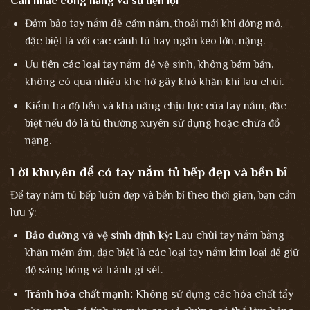
Cân nhắc công năng và sự tiện lợi
Đảm bảo tay nắm dễ cầm nắm, thoải mái khi đóng mở,
đặc biệt là với các cánh tủ hay ngăn kéo lớn, nặng.
Ưu tiên các loại tay nắm dễ vệ sinh, không bám bẩn,
không có quá nhiều khe hở gây khó khăn khi lau chùi.
Kiểm tra độ bền và khả năng chịu lực của tay nắm, đặc
biệt nếu đó là tủ thường xuyên sử dụng hoặc chứa đồ
nặng.
Lời khuyên để có tay nắm tủ bếp đẹp và bền bỉ
Để tay nắm tủ bếp luôn đẹp và bền bỉ theo thời gian, bạn cần
lưu ý:
Bảo dưỡng và vệ sinh định kỳ:
Lau chùi tay nắm bằng
khăn mềm ẩm, đặc biệt là các loại tay nắm kim loại để giữ
độ sáng bóng và tránh gỉ sét.
Tránh hóa chất mạnh:
Không sử dụng các hóa chất tẩy