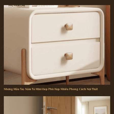
Những Mẫu Tay Nắm Tủ Mini Đẹp Phù Hợp Nhiều Phong Cách Nội Thất