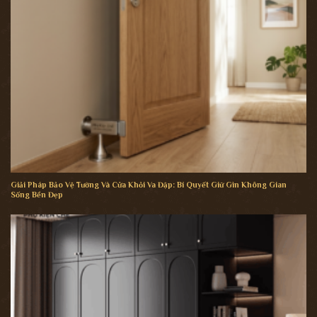
Giải Pháp Bảo Vệ Tường Và Cửa Khỏi Va Đập: Bí Quyết Giữ Gìn Không Gian
Sống Bền Đẹp