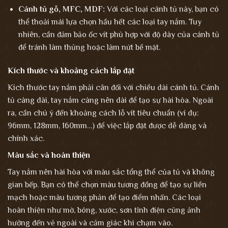
Cánh tủ gỗ, MFC, MDF:
Với các loại cánh tủ này, bạn có
thể thoải mái lựa chọn hầu hết các loại tay nắm. Tuy
nhiên, cần đảm bảo ốc vít phù hợp với độ dày của cánh tủ
để tránh làm thủng hoặc làm nứt bề mặt.
Kích thước và khoảng cách lắp đặt
Kích thước tay nắm phải cân đối với chiều dài cánh tủ. Cánh
tủ càng dài, tay nắm càng nên dài để tạo sự hài hòa. Ngoài
ra, cần chú ý đến khoảng cách lỗ vít tiêu chuẩn (ví dụ:
96mm, 128mm, 160mm…) để việc lắp đặt được dễ dàng và
chính xác.
Màu sắc và hoàn thiện
Tay nắm nên hài hòa với màu sắc tổng thể của tủ và không
gian bếp. Bạn có thể chọn màu tương đồng để tạo sự liền
mạch hoặc màu tương phản để tạo điểm nhấn. Các loại
hoàn thiện như mờ, bóng, xước, sơn tĩnh điện cũng ảnh
hưởng đến vẻ ngoài và cảm giác khi chạm vào.