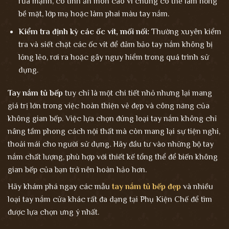
rửa mạnh, có tính ăn mòn cao vì chúng có thể làm hỏng
bề mặt, lớp mạ hoặc làm phai màu tay nắm.
Kiểm tra định kỳ các ốc vít, mối nối:
Thường xuyên kiểm
tra và siết chặt các ốc vít để đảm bảo tay nắm không bị
lỏng lẻo, rơi ra hoặc gây nguy hiểm trong quá trình sử
dụng.
Tay nắm tủ bếp
tuy chỉ là một chi tiết nhỏ nhưng lại mang
giá trị lớn trong việc hoàn thiện vẻ đẹp và công năng của
không gian bếp. Việc lựa chọn đúng loại tay nắm không chỉ
nâng tầm phong cách nội thất mà còn mang lại sự tiện nghi,
thoải mái cho người sử dụng. Hãy đầu tư vào những bộ tay
nắm chất lượng, phù hợp với thiết kế tổng thể để biến không
gian bếp của bạn trở nên hoàn hảo hơn.
Hãy khám phá ngay các mẫu
tay nắm tủ bếp đẹp
và nhiều
loại tay nắm cửa khác rất đa dạng tại Phụ Kiện Chế để tìm
được lựa chọn ưng ý nhất.