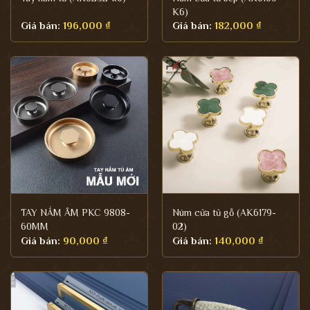
K6)
Giá bán:
196,000
₫
Giá bán:
182,000
₫
TAY NẮM ÂM PKC 9808-
Núm cửa tủ gỗ (AK6179-
60MM
02)
Giá bán:
90,000
₫
Giá bán:
140,000
₫