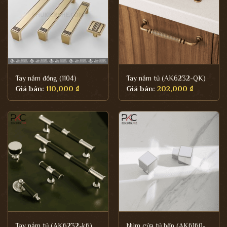
Tay nắm đồng (1104)
Tay nắm tủ (AK6232-QK)
Giá bán:
110,000
₫
Giá bán:
202,000
₫
Tay nắm tủ (AK6232-k6)
Núm cửa tủ bếp (AK6160-