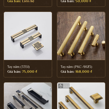
Giá bán:
Liên hệ
Giá bán:
50,000
₫
Tay nắm (3351)
Tay nắm (PKC-9023)
Giá bán:
75,000
₫
Giá bán:
168,000
₫