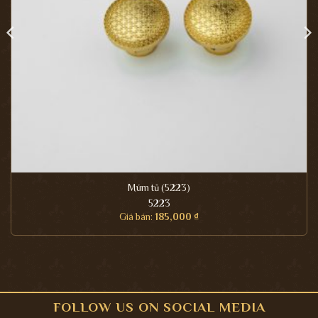
Múm tủ (5223)
5223
Giá bán:
185,000
₫
FOLLOW US ON SOCIAL MEDIA