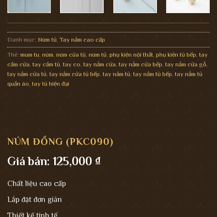
Danh mục:
Núm tủ
,
Tay nắm cao cấp
Thẻ:
mum tu
,
núm
,
núm cửa tủ
,
núm tủ
,
phụ kiện nội thất
,
phụ kiện tủ bếp
,
tay
cầm cửa
,
tay cầm tủ
,
tay co
,
tay nắm cửa
,
tay nắm cửa bếp
,
tay nắm cửa gỗ
,
tay nắm cửa tủ
,
tay nắm cửa tủ bếp
,
tay nắm tủ
,
tay nắm tủ bếp
,
tay nắm tủ
quần áo
,
tay tủ hiện đại
NÚM ĐỒNG (PKC090)
Giá bán:
125,000
₫
Chất liệu cao cấp
Lắp đặt đơn giản
Thiết kế tinh tế.