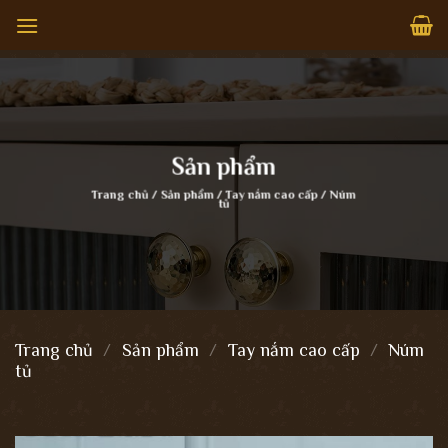
Bỏ
qua
nội
dung
Sản phẩm
Trang chủ
/
Sản phẩm
/
Tay nắm cao cấp
/
Núm
tủ
Trang chủ
/
Sản phẩm
/
Tay nắm cao cấp
/
Núm
tủ