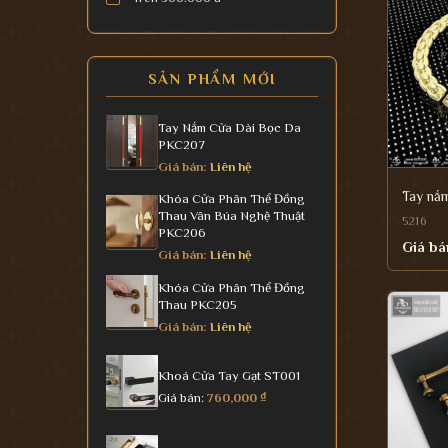
SẢN PHẨM MỚI
Tay Nắm Cửa Dài Bọc Da
PKC207
Giá bán:
Liên hệ
Tay nắ
Khóa Cửa Phân Thể Đồng
Thau Vân Búa Nghệ Thuật
5216
PKC206
Giá bá
Giá bán:
Liên hệ
Khóa Cửa Phân Thể Đồng
Thau PKC205
Giá bán:
Liên hệ
Khoá Cửa Tay Gạt ST001
Giá bán:
760,000
₫