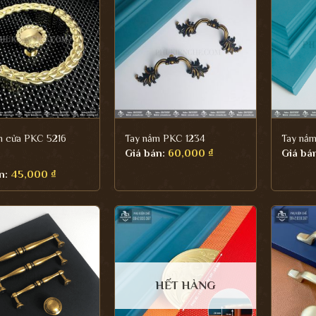
m cửa PKC 5216
Tay nắm PKC 1234
Tay nắ
Giá bán:
60,000
₫
Giá bá
n:
45,000
₫
HẾT HÀNG