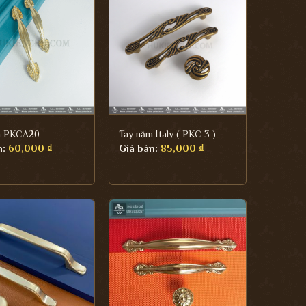
m PKCA20
Tay nắm Italy ( PKC 3 )
n:
60,000
₫
Giá bán:
85,000
₫