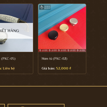
HẾT HÀNG
m (PKC-05)
Núm tủ (PKC-02)
n:
Liên hệ
Giá bán:
52,000
₫