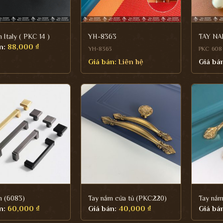
 Italy ( PKC 14 )
YH-8363
TAY NA
n:
88,000
₫
YH-8363
PKC 608
Giá bán:
Liên hệ
Giá bá
m (6083)
Tay nắm cửa tủ (PKC220)
Tay nắm
n:
60,000
₫
Giá bán:
40,000
₫
Giá bá