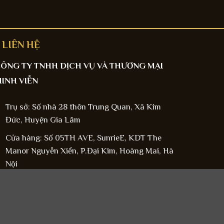
LIÊN HỆ
ÔNG TY TNHH DỊCH VỤ VÀ THƯƠNG MẠI
INH VIỄN
Trụ sở: Số nhà 28 thôn Trung Quan, Xã Kim
Đức, Huyện Gia Lâm
Cửa hàng: Số 05TH AVE, SunrieE, KDT The
Manor Nguyễn Xiển, P.Đại Kim, Hoàng Mai, Hà
Nội
MST: 0109646384
Hotline:0842 030 367
Email: phukienche@gmail.com