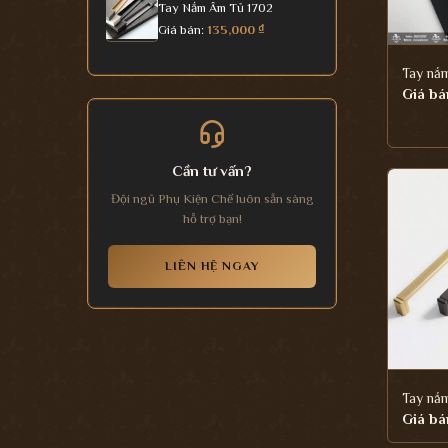
Tay Nắm Âm Tủ 1702
Giá bán:
135,000
₫
Tay nắm
Giá bá
Cần tư vấn?
Đội ngũ Phụ Kiện Chế luôn sẵn sàng
hỗ trợ bạn!
LIÊN HỆ NGAY
Tay nắ
Giá bá