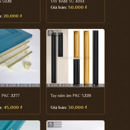
m 5028
TAY NẮM TỦ 4094
Giá bán:
50,000
₫
n:
20,000
₫
m PKC 2277
Tay nắm âm PKC 5228
n:
45,000
₫
Giá bán:
30,000
₫