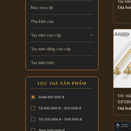
Tay nắm
Giá bá
Móc treo đồ
Phụ kiện cửa
Tay nắm cao cấp
Tay nắm đồng cao cấp
Tay nắm Italy
LỌC GIÁ SẢN PHẨM
TAY N
Dưới 100.000 đ
D23126
Giá bá
Từ 100.000 đ - 250.000 đ
Từ 250.000 đ - 500.000 đ
Trên 500.000 đ