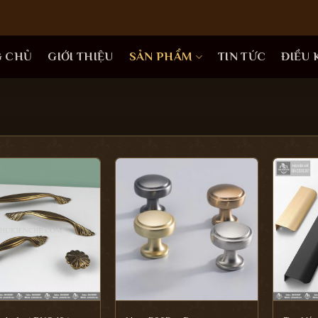
G CHỦ
GIỚI THIỆU
SẢN PHẨM
TIN TỨC
ĐIỀU