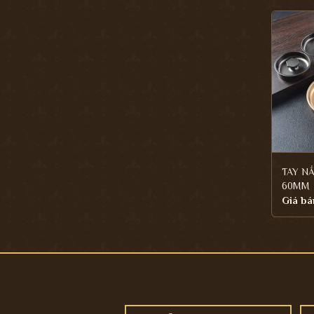
TAY N
60MM
Giá bá