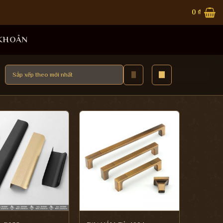
0
₫
 KHOẢN