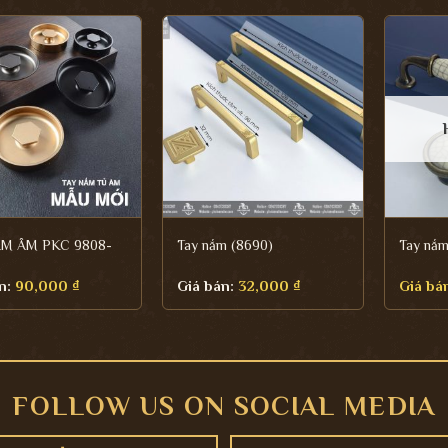
ẮM ÂM PKC 9808-
Tay nắm (8690)
Tay nắ
n:
90,000
₫
Giá bán:
32,000
₫
Giá bá
FOLLOW US ON SOCIAL MEDIA