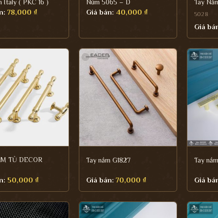
 Italy ( PKC 16 )
Núm 5065 – D
Tay Nắ
n:
78,000
₫
Giá bán:
40,000
₫
5028
Giá bá
ẮM TỦ DECOR
Tay nắm G1827
Tay nắ
n:
50,000
₫
Giá bán:
70,000
₫
Giá bá