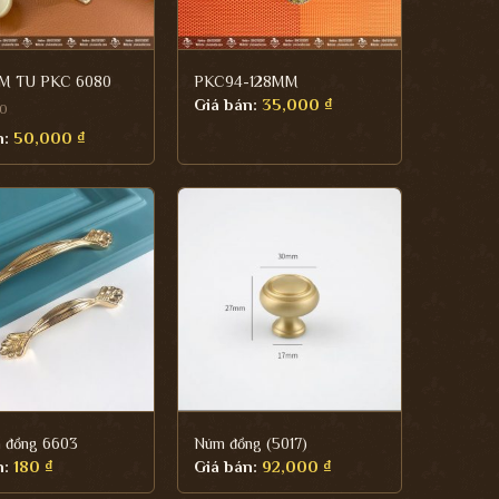
M TU PKC 6080
PKC94-128MM
Giá bán:
35,000
₫
0
n:
50,000
₫
 đồng 6603
Núm đồng (5017)
n:
180
₫
Giá bán:
92,000
₫