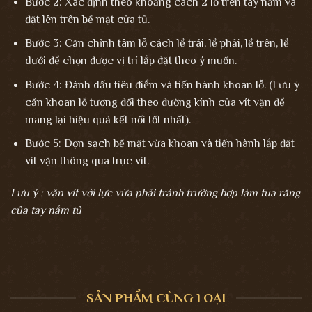
Bước 2: Xác định theo khoảng cách 2 lỗ trên tay nắm và
đặt lên trên bề mặt cửa tủ.
Bước 3: Căn chỉnh tâm lỗ cách lề trái, lề phải, lề trên, lề
dưới để chọn được vị trí lắp đặt theo ý muốn.
Bước 4: Đánh dấu tiêu điểm và tiến hành khoan lỗ. (Lưu ý
cần khoan lỗ tương đối theo đường kính của vít vặn để
mang lại hiệu quả kết nối tốt nhất).
Bước 5: Dọn sạch bề mặt vừa khoan và tiến hành lắp đặt
vít vặn thông qua trục vít.
Lưu ý : vặn vít với lực vừa phải tránh trường hợp làm tua răng
của tay nắm tủ
SẢN PHẨM CÙNG LOẠI