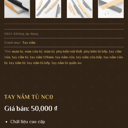
SKU:
Không áp dụng
Danh mục:
Tay nắm
Thẻ:
mum tu
,
núm cửa tủ
,
núm tủ
,
phụ kiện nội thất
,
phụ kiện tủ bếp
,
tay cầm
cửa
,
tay cầm tủ
,
tay nắm 128mm
,
tay nắm cửa
,
tay nắm cửa bếp
,
tay nắm cửa
tủ
,
tay nắm tủ
,
tay nắm tủ bếp
,
tay nắm tủ quần áo
TAY NẮM TỦ NC0
Giá bán:
50,000
₫
Chất liệu cao cấp