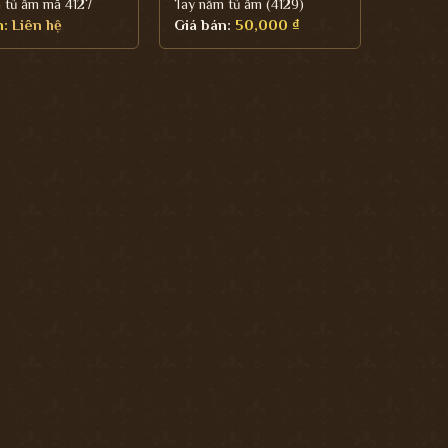
 tủ âm mã 4127
Tay nắm tủ âm (4129)
n:
Liên hệ
Giá bán:
50,000
₫