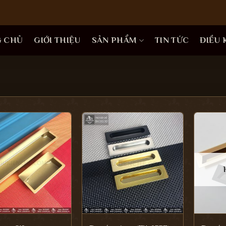
G CHỦ
GIỚI THIỆU
SẢN PHẨM
TIN TỨC
ĐIỀU