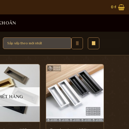
0
₫
 KHOẢN
HẾT HÀNG