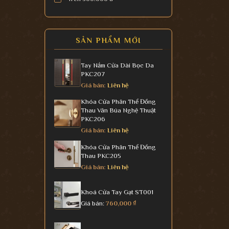
SẢN PHẨM MỚI
Tay Nắm Cửa Dài Bọc Da
PKC207
Giá bán:
Liên hệ
Khóa Cửa Phân Thể Đồng
Thau Vân Búa Nghệ Thuật
PKC206
Giá bán:
Liên hệ
Khóa Cửa Phân Thể Đồng
Thau PKC205
Giá bán:
Liên hệ
Khoá Cửa Tay Gạt ST001
Giá bán:
760,000
₫