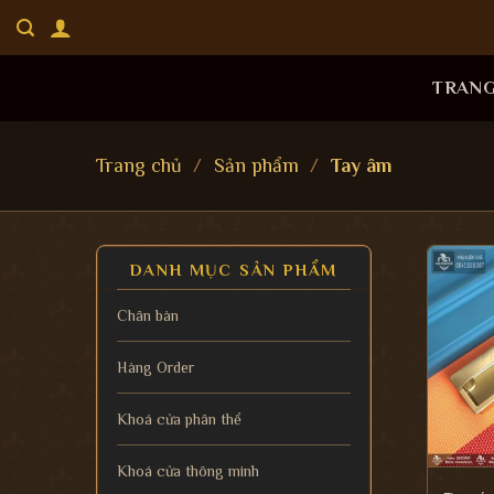
Bỏ
qua
nội
TRAN
dung
Trang chủ
/
Sản phẩm
/
Tay âm
DANH MỤC SẢN PHẨM
Chân bàn
Hàng Order
Khoá cửa phân thể
Khoá cửa thông minh