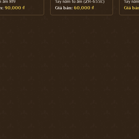
m âm 819
Tay nắm tủ âm (ZH-633E)
Tay nắm
n:
90,000
₫
Giá bán:
60,000
₫
Giá bá