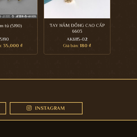
TAY NẮM ĐỒNG CAO CẤP
m tủ (5190)
6603
5190
AK6115-02
n:
35,000
₫
Giá bán:
180
₫
INSTAGRAM