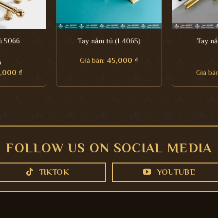
ủ 5066
Tay nắm tủ (L4065)
Tay nắ
Giá bán:
45,000
₫
6
,000
₫
Giá bá
FOLLOW US ON SOCIAL MEDIA
TIKTOK
YOUTUBE