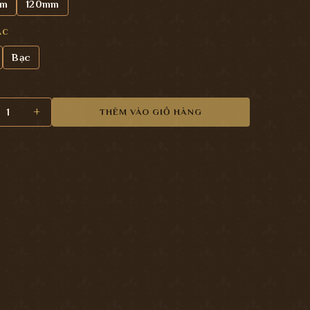
mm
120mm
ẮC
Bạc
 tủ âm (4129) số lượng
THÊM VÀO GIỎ HÀNG