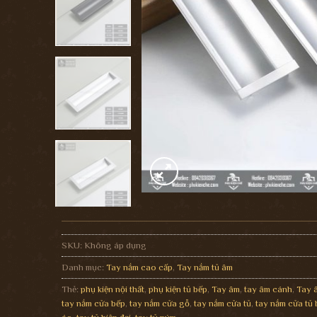
SKU:
Không áp dụng
Danh mục:
Tay nắm cao cấp
,
Tay nắm tủ âm
Thẻ:
phụ kiện nội thất
,
phụ kiện tủ bếp
,
Tay âm
,
tay âm cánh
,
Tay 
tay nắm cửa bếp
,
tay nắm cửa gỗ
,
tay nắm cửa tủ
,
tay nắm cửa tủ 