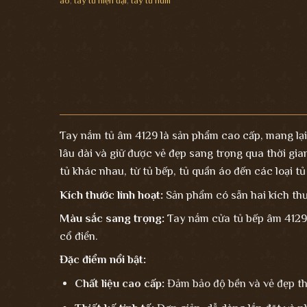
áo
,
tay tủ hiện đại
,
tay tủ núm
Tay nắm tủ âm 4129 là sản phẩm cao cấp, mang lại 
lâu dài và giữ được vẻ đẹp sang trọng qua thời gia
tủ khác nhau, từ tủ bếp, tủ quần áo đến các loại t
Kích thước linh hoạt:
Sản phẩm có sẵn hai kích t
Màu sắc sang trọng:
Tay nắm cửa tủ bếp âm
4129 
cổ điển.
Đặc điểm nổi bật:
Chất liệu cao cấp:
Đảm bảo độ bền và vẻ đẹp the