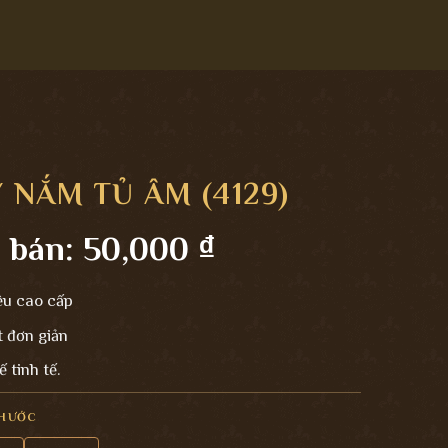
 NẮM TỦ ÂM (4129)
 bán:
50,000
₫
ệu cao cấp
t đơn giản
ế tinh tế.
THƯỚC