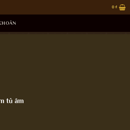
0
₫
 KHOẢN
m tủ âm