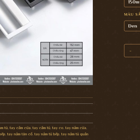
150
MÀU S
Đen
Tay nắm
âm tủ
,
tay cầm cửa
,
tay cầm tủ
,
tay co
,
tay nắm cửa
,
bếp
,
tay nắm tân cổ
,
tay nắm tủ bếp
,
tay nắm tủ quần