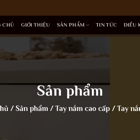
G CHỦ
GIỚI THIỆU
SẢN PHẨM
TIN TỨC
ĐIỀU
Sản phẩm
chủ
/
Sản phẩm
/
Tay nắm cao cấp
/
Tay nắ