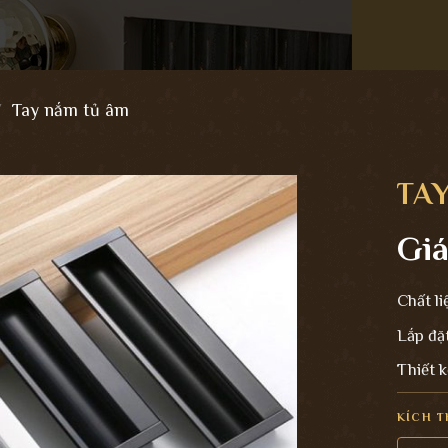
/
Tay nắm tủ âm
TAY
Giá
Chất li
Lắp đặ
Thiết k
KÍCH 