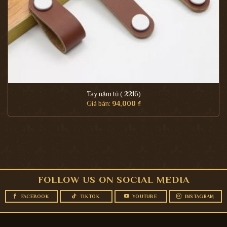
Tay nắm tủ ( 2216)
Giá bán:
94,000
₫
FOLLOW US ON SOCIAL MEDIA
FACEBOOK
TIKTOK
YOUTUBE
INSTAGRAM