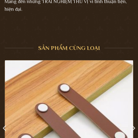
Mang đến những TRẢI NGHIỆM THÚ VỊ vì tính thuận tiện,
hiện đại.
SẢN PHẨM CÙNG LOẠI