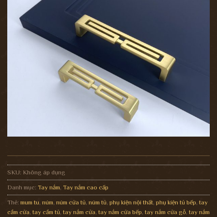
SKU:
Không áp dụng
Danh mục:
Tay nắm
,
Tay nắm cao cấp
Thẻ:
mum tu
,
núm
,
núm cửa tủ
,
núm tủ
,
phụ kiện nội thất
,
phụ kiện tủ bếp
,
tay
cầm cửa
,
tay cầm tủ
,
tay nắm cửa
,
tay nắm cửa bếp
,
tay nắm cửa gỗ
,
tay nắm