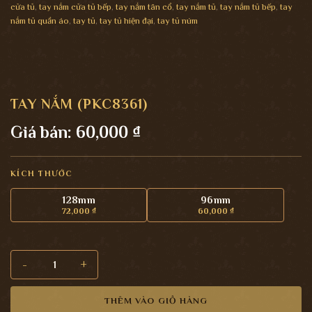
cửa tủ
,
tay nắm cửa tủ bếp
,
tay nắm tân cổ
,
tay nắm tủ
,
tay nắm tủ bếp
,
tay
nắm tủ quần áo
,
tay tủ
,
tay tủ hiện đại
,
tay tủ núm
TAY NẮM (PKC8361)
Giá bán:
60,000
₫
KÍCH THƯỚC
128mm
96mm
72,000
₫
60,000
₫
Tay nắm (PKC8361) số lượng
THÊM VÀO GIỎ HÀNG