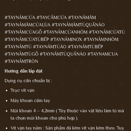
#TAYNẮMCỬA #TAYCẦMCỬA #TAYNẮMÂM
#TAYNẮMÂMCỬALÙA #TAYNẮMÂMTỦQUẦNÁO
#TAYNẮMCỬAGỖ #TAYNẮMCỬANHÔM #TAYNẮMCỬATỦ
#TAYNẮMCỬATỦBẾP #TAYNẮMINOX #TAYNẮMNHÔM
#TAYNẮMTỦ #TAYNẮMTỦÁO #TAYNẮMTỦBẾP
#TAYNẮMTỦGỖ #TAYNẮMTỦQUẦNÁO #TAYNAMCUA
#TAYNẮMTRÒN
Hướng dẫn lắp đặt
Dụng cụ cần chuẩn bị :
Trục vít vặn
Máy khoan cầm tay
Mũi khoan 4 – 4,2mm ( Tùy thuộc vào vật liệu làm tủ mà
ta chọn mũi khoan cho phù hợp ).
Vít vặn tay nắm : Sản phẩm đã kèm vít vặn kèm theo. Tuy