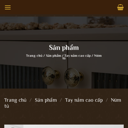
Bỏ
qua
nội
dung
Sản phẩm
Trang chủ
/
Sản phẩm
/
Tay nắm cao cấp
/
Núm
tủ
Trang chủ
/
Sản phẩm
/
Tay nắm cao cấp
/
Núm
tủ