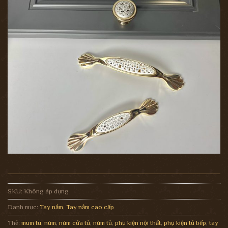
SKU:
Không áp dụng
Danh mục:
Tay nắm
,
Tay nắm cao cấp
Thẻ:
mum tu
,
núm
,
núm cửa tủ
,
núm tủ
,
phụ kiện nội thất
,
phụ kiện tủ bếp
,
tay