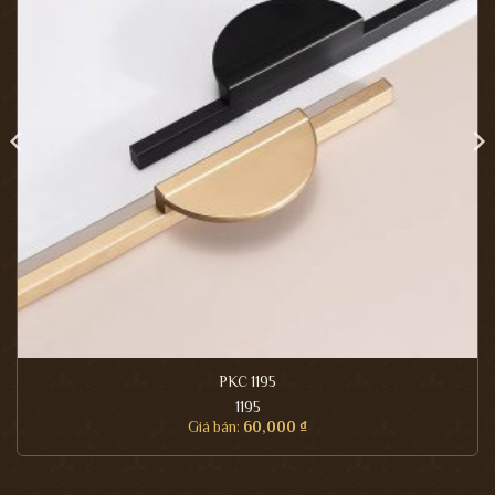
PKC 1195
1195
Giá bán:
60,000
₫