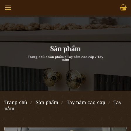
Bỏ
qua
nội
dung
Sản phẩm
Trang chủ
/
Sản phẩm
/
Tay nắm cao cấp
/
Tay
nắm
Trang chủ
/
Sản phẩm
/
Tay nắm cao cấp
/
Tay
nắm