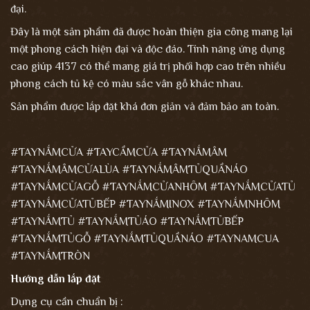
đại.
Đây là một sản phẩm đã được hoàn thiện gia công mang lại
một phong cách hiện đại và độc đáo. Tính năng ứng dụng
cao giúp 4137 có thể mang giá trị phối hợp cao trên nhiều
phong cách tủ kệ có màu sắc vân gỗ khác nhau.
Sản phẩm được lắp đặt khá đơn giản và đảm bảo an toàn.
#TAYNẮMCỬA #TAYCẦMCỬA #TAYNẮMÂM
#TAYNẮMÂMCỬALÙA #TAYNẮMÂMTỦQUẦNÁO
#TAYNẮMCỬAGỖ #TAYNẮMCỬANHÔM #TAYNẮMCỬATỦ
#TAYNẮMCỬATỦBẾP #TAYNẮMINOX #TAYNẮMNHÔM
#TAYNẮMTỦ #TAYNẮMTỦÁO #TAYNẮMTỦBẾP
#TAYNẮMTỦGỖ #TAYNẮMTỦQUẦNÁO #TAYNAMCUA
#TAYNẮMTRÒN
Hướng dẫn lắp đặt
Dụng cụ cần chuẩn bị :