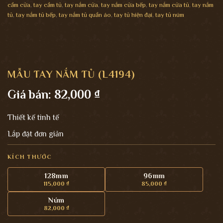
cầm cửa
,
tay cầm tủ
,
tay nắm cửa
,
tay nắm cửa bếp
,
tay nắm cửa tủ
,
tay nắm
tủ
,
tay nắm tủ bếp
,
tay nắm tủ quần áo
,
tay tủ hiện đại
,
tay tủ núm
MẪU TAY NẮM TỦ (L4194)
Giá bán:
82,000
₫
Thiết kế tinh tế
Lắp đặt đơn giản
KÍCH THƯỚC
128mm
96mm
115,000
₫
85,000
₫
Núm
82,000
₫