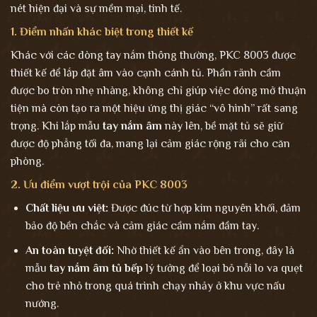
nét hiện đại và sự mềm mại, tinh tế.
1. Điểm nhấn khác biệt trong thiết kế
Khác với các dòng tay nắm thông thường, PKC 8003 được
thiết kế để lắp đặt âm vào cạnh cánh tủ. Phần rãnh cầm
được bo tròn nhẹ nhàng, không chỉ giúp việc đóng mở thuận
tiện mà còn tạo ra một hiệu ứng thị giác “vô hình” rất sang
trọng. Khi lắp mẫu
tay nắm âm
này lên, bề mặt tủ sẽ giữ
được độ phẳng tối đa, mang lại cảm giác rộng rãi cho căn
phòng.
2. Ưu điểm vượt trội của PKC 8003
Chất liệu ưu việt:
Được đúc từ hợp kim nguyên khối, đảm
bảo độ bền chắc và cảm giác cầm nắm đầm tay.
An toàn tuyệt đối:
Nhờ thiết kế ẩn vào bên trong, đây là
mẫu
tay nắm âm tủ bếp
lý tưởng để loại bỏ nỗi lo va quẹt
cho trẻ nhỏ trong quá trình chạy nhảy ở khu vực nấu
nướng.