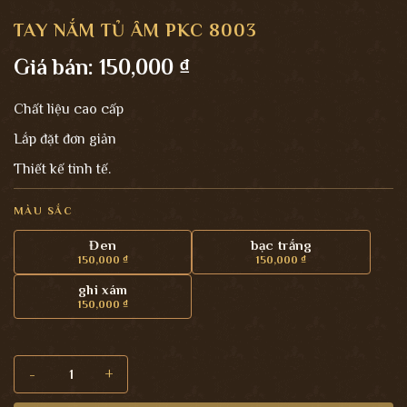
TAY NẮM TỦ ÂM PKC 8003
Giá bán:
150,000
₫
Chất liệu cao cấp
Lắp đặt đơn giản
Thiết kế tinh tế.
MÀU SẮC
Đen
bạc trắng
150,000
₫
150,000
₫
ghi xám
150,000
₫
Tay nắm tủ âm PKC 8003 số lượng