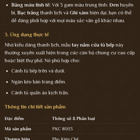
Bảng màu tinh tế:
Với 3 gam màu trung tính:
Đen
huyền
bí,
Bạc trắng
thanh lịch và
Ghi xám
hiện đại, bạn có thể
dễ dàng phối hợp với mọi màu sắc vân gỗ khác nhau.
3. Ứng dụng thực tế
Nhờ kiểu dáng thanh lịch, mẫu
tay nắm cửa tủ bếp
này
thường xuyên xuất hiện trong các căn hộ chung cư cao cấp
hoặc biệt thự phố. Nó phù hợp cho:
Cánh tủ bếp trên và dưới.
Ngăn kéo bàn trang điểm.
Cánh tủ quần áo kịch trần.
Thông tin chi tiết sản phẩm
Đặc điểm
Thông số & Phân loại
Mã sản phẩm
PKC 8003
Thương hiệu
Phụ Kiện Chế