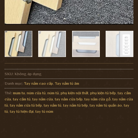
SKU:
Không áp dụng
Danh mục:
Tay nắm cao cấp
,
Tay nắm tủ âm
Thẻ:
mum tu
,
núm cửa tủ
,
núm tủ
,
phụ kiện nội thất
,
phụ kiện tủ bếp
,
tay cầm
cửa
,
tay cầm tủ
,
tay nắm cửa
,
tay nắm cửa bếp
,
tay nắm cửa gỗ
,
tay nắm cửa
tủ
,
tay nắm cửa tủ bếp
,
tay nắm tủ
,
tay nắm tủ bếp
,
tay nắm tủ quần áo
,
tay
tủ
,
tay tủ hiện đại
,
tay tủ núm